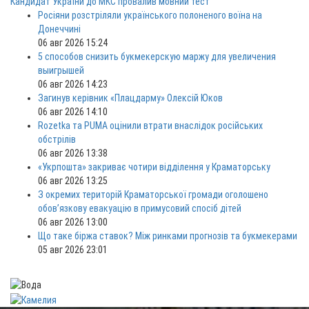
Кандидат України до МКС провалив мовний тест
Росіяни розстріляли українського полоненого воїна на
Донеччині
06 авг 2026 15:24
5 способов снизить букмекерскую маржу для увеличения
выигрышей
06 авг 2026 14:23
Загинув керівник «Плацдарму» Олексій Юков
06 авг 2026 14:10
Rozetka та PUMA оцінили втрати внаслідок російських
обстрілів
06 авг 2026 13:38
«Укрпошта» закриває чотири відділення у Краматорську
06 авг 2026 13:25
З окремих територій Краматорської громади оголошено
обов’язкову евакуацію в примусовий спосіб дітей
06 авг 2026 13:00
Що таке біржа ставок? Між ринками прогнозів та букмекерами
05 авг 2026 23:01