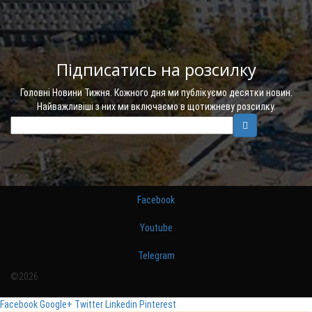
Підписатись на розсилку
Головні Новини Тижня. Кожного дня ми публікуємо десятки новин.
Найважливіші з них ми включаємо в щотижневу розсилку.
Facebook
Youtube
Telegram
©2026
Facebook
Google+
Twitter
Linkedin
Pinterest