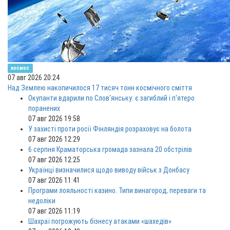
космос
07 авг 2026 20:24
Над Землею накопичилося 17 тисяч тонн космічного сміття
Окупанти вдарили по Слов'янську: є загиблий і п'ятеро
поранених
07 авг 2026 19:58
У захисті проти росії Фінляндія розраховує на болота
07 авг 2026 12:29
6 серпня Краматорська громада зазнала 20 обстрілів
07 авг 2026 12:25
Українці визначилися щодо виводу військ з Донбасу
07 авг 2026 11:41
Програми лояльності казино. Типи винагород, переваги та
недоліки
07 авг 2026 11:19
Шахраї погрожують бізнесу атаками «шахедів»