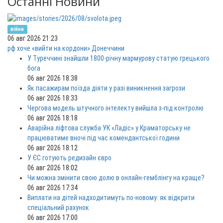
Останні Новини
війна
06 авг 2026 21:23
рф хоче «вийти на кордони» Донеччини
У Туреччині знайшли 1800-річну мармурову статую грецького
бога
06 авг 2026 18:38
Як пасажирам поїзда діяти у разі виникнення загрози
06 авг 2026 18:33
Чергова модель штучного інтелекту вийшла з-під контролю
06 авг 2026 18:18
Аварійна ліфтова служба УК «Ладіс» у Краматорську не
працюватиме вночі під час комендантської години
06 авг 2026 18:12
У ЄС готують редизайн євро
06 авг 2026 18:02
Чи можна змінити свою долю в онлайн-гемблінгу на краще?
06 авг 2026 17:34
Виплати на дітей надходитимуть по-новому: як відкрити
спеціальний рахунок
06 авг 2026 17:00