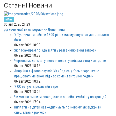
Останні Новини
війна
06 авг 2026 21:23
рф хоче «вийти на кордони» Донеччини
У Туреччині знайшли 1800-річну мармурову статую грецького
бога
06 авг 2026 18:38
Як пасажирам поїзда діяти у разі виникнення загрози
06 авг 2026 18:33
Чергова модель штучного інтелекту вийшла з-під контролю
06 авг 2026 18:18
Аварійна ліфтова служба УК «Ладіс» у Краматорську не
працюватиме вночі під час комендантської години
06 авг 2026 18:12
У ЄС готують редизайн євро
06 авг 2026 18:02
Чи можна змінити свою долю в онлайн-гемблінгу на краще?
06 авг 2026 17:34
Виплати на дітей надходитимуть по-новому: як відкрити
спеціальний рахунок