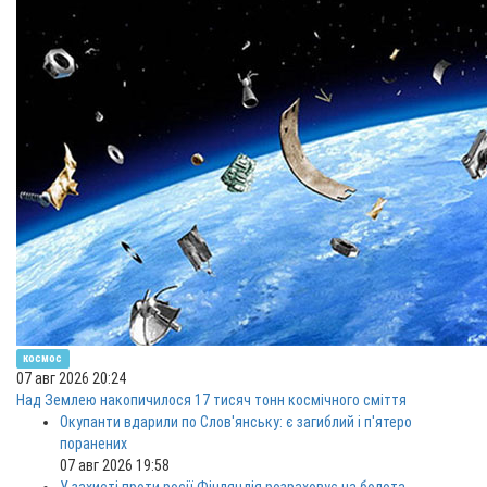
космос
07 авг 2026 20:24
Над Землею накопичилося 17 тисяч тонн космічного сміття
Окупанти вдарили по Слов'янську: є загиблий і п'ятеро
поранених
07 авг 2026 19:58
У захисті проти росії Фінляндія розраховує на болота