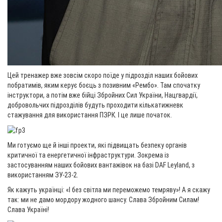
Цей тренажер вже зовсім скоро поїде у підрозділ наших бойових
побратимів, яким керує боєць з позивним «Рембо». Там спочатку
інструктори, а потім вже бійці Збройних Сил України, Нацгвардії,
добровольчих підрозділів будуть проходити кількатижневк
стажування для використання ПЗРК. І це лише початок.
Ми готуємо ще й інші проекти, які підвищать безпеку органів
критичної та енергетичної інфраструктури. Зокрема із
застосуванням наших бойових вантажівок на базі DAF Leyland, з
використанням ЗУ-23-2.
Як кажуть українці: «І без світла ми переможемо темряву»! А я скажу
так: ми не дамо мордору жодного шансу. Слава Збройним Силам!
Слава Україні!