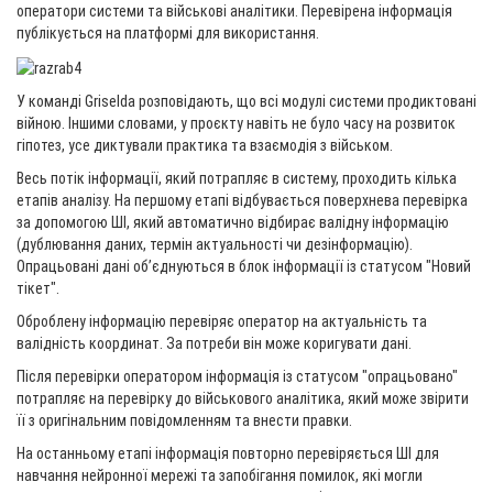
оператори системи та військові аналітики. Перевірена інформація
публікується на платформі для використання.
У команді Griselda розповідають, що всі модулі системи продиктовані
війною. Іншими словами, у проєкту навіть не було часу на розвиток
гіпотез, усе диктували практика та взаємодія з військом.
Весь потік інформації, який потрапляє в систему, проходить кілька
етапів аналізу. На першому етапі відбувається поверхнева перевірка
за допомогою ШІ, який автоматично відбирає валідну інформацію
(дублювання даних, термін актуальності чи дезінформацію).
Опрацьовані дані обʼєднуються в блок інформації із статусом "Новий
тікет".
Оброблену інформацію перевіряє оператор на актуальність та
валідність координат. За потреби він може коригувати дані.
Після перевірки оператором інформація із статусом "опрацьовано"
потрапляє на перевірку до військового аналітика, який може звірити
її з оригінальним повідомленням та внести правки.
На останньому етапі інформація повторно перевіряється ШІ для
навчання нейронної мережі та запобігання помилок, які могли