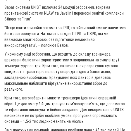
Зараз система UNIST включає 24 модулі озброєння, зокрема
протитанкові системи NLAW та Javelin і переносні зенітні комплекси
Stinger та "Ігла".
"Якщо взяти звичайні автомат чи РПГ, то військовий зможе навчитися
його застосовувати. Натомість західні ПТРК та ПЗРК, які ми
вважаємо smart-зброєю, без підготовки неможливо
використовувати", – пояснює Бєлов.
У кожному виді озброєння, що входить до складу тренажера,
враховані балістичні характеристики з поправками на силу вітру і
температуру повітря. Крім того, включається розрахунок кутової
швидкості і траєкторія польоту снаряда згідно з балістикою,
закладеною виробником. Врахування всіх факторів дозволяє
максимально наблизити віртуальне використання зброї до
реального.
Крім того, вагогабаритні макети тренажера ідентичні справжній
зброї. Це дає змогу бійцям тренувати м’язову пам’ять, що допомагає
їм ефективно виконувати бойові завдання. Для використання UNITS
військовим не потрібні особливі умови, пропускна спроможність
системи – 1,5-2 тис людино-занять на місяць.
За підрахунками компанії, навчання пройшли понад 45 тис людей. Це