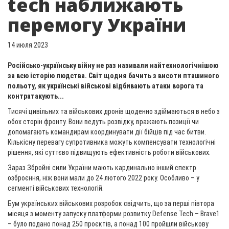
tech наближають
перемогу України
14 июля 2023
Російсько-українську війну не раз називали найтехнологічнішою
за всю історію людства. Світ щодня бачить з висоти пташиного
польоту, як українські військові відбивають атаки ворога та
контратакують...
Тисячі цивільних та військових дронів щоденно здіймаються в небо з
обох сторін фронту. Вони ведуть розвідку, вражають позиції чи
допомагають командирам координувати дії бійців під час битви.
Кількісну перевагу супротивника можуть компенсувати технологічні
рішення, які суттєво підвищують ефективність роботи військових.
Зараз Збройні сили України мають кардинально інший спектр
озброєння, ніж вони мали до 24 лютого 2022 року. Особливо – у
сегменті військових технологій.
Бум українських військових розробок свідчить, що за перші півтора
місяця з моменту запуску платформи розвитку Defense Tech – Brave1
– було подано понад 250 проєктів, а понад 100 пройшли військову