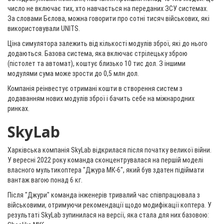
число не включає тих, хто навчається на переданих ЗСУ системах.
За словами Бєлова, можна говорити про сотні тисяч військових, які
використовували UNITS.
Ціна симулятора залежить від кількості модулів зброї, які до нього
додаються. Базова система, яка включає стрілецьку зброю
(пістолет та автомат), коштує близько 10 тис дол. З іншими
модулями сума може зрости до 0,5 млн дол.
Компанія реінвестує отримані кошти в створення систем з
додаванням нових модулів зброї і бачить себе на міжнародних
ринках.
SkyLab
Харківська компанія SkyLab відкрилася після початку великої війни.
У вересні 2022 року команда сконцентрувалася на першій моделі
власного мультикоптера "Джура МК-6", який був здатен підіймати
вантаж вагою понад 6 кг.
Після "Джури" команда інженерів тривалий час співпрацювала з
військовими, отримуючи рекомендації щодо модифікації коптера. У
результаті SkyLab зупинилася на версії, яка стала для них базовою: