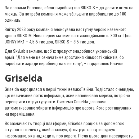
За словами Рвачова, обсяг виробництва SIRKO-S – до десяти штук на
місяць. За потреби компанія може збільшити виробництво до 100
одиниць.
Влітку 2023 року компанія анонсувала наступну версію наземного
дрона SIRKO-М. Нова версія матиме вантажопідйомність 300 кг. Ціна
JOHNY MK1 – 4,5-5 тис дол, SIRKO-S – 8,5 тис дол.
Для SkyLab важливо, щоб їх продукт знадобився українській
армії. "Для мене це означатиме зростання кількості клієнтів, бо
виробляти заради виробництва я не хочу", – підкреслює Рвачов.
Griselda
Griselda народилася в перші тижні великої війни. Тоді стало очевидно,
що величезний потік інформації, який наповнював мережі, потрібно
перевіряти і структурувати. Система Griselda дозволяє
автоматизовано збирати інформацію про ворога, його розташування
чи переміщення.
Як зазначають творці платформи, Griselda працює за допомогою
штучного інтелекту, який аналізує, фільтрує та підтверджує
інформацію, яка надходить про ворога. Після цього дані перевіряють