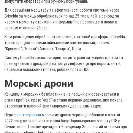
допустити оператори при ручному коригуванні.
Для розуміння масштабу та ефективності роботи системи: через
Griselda за місяць обробляються понад 25 тис цілей, а рекорд за
часом з моменту отримання інформації про ворога до її появи в
системі становив 28 сек.
Крім розміщення обробленої інформації на своїй платформі, Griselda
також працює з іншими військовими застосунками, зокрема
"Кропива", "Броня" (Armour), "Гісарта", Delta.
Систему Griselda також використовують різні ситуаційні центри та
розвідувальні підрозділи для пошуку інформації про ворога, звітів,
перевірки військових гіпотез, роботи проти ІПСО.
Морські дрони
Концепція морських безпілотників не перший рік розвивається в
різних країнах, проте Україна стала першою державою, яка почала
створювати власний флот морських дронів-камікадзе.
Перше
застосування
морських дронів українці побачили в жовтні
2022 року, коли вони атакували базу Чорноморського флоту РФ у
Севастополі. Пізніше президент Володимир Зеленський оголосив про
збір на платформі United24 на флотилію таких ударних катерів.