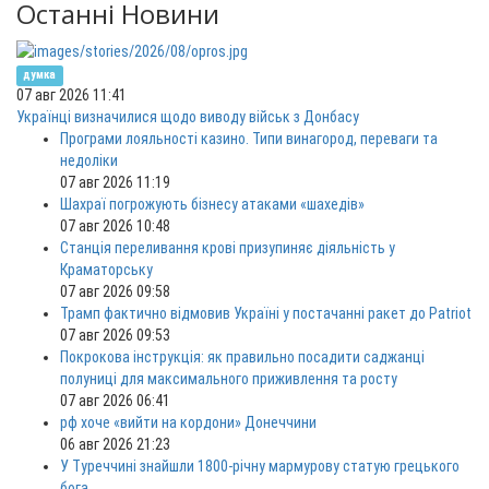
Останні Новини
думка
07 авг 2026 11:41
Українці визначилися щодо виводу військ з Донбасу
Програми лояльності казино. Типи винагород, переваги та
недоліки
07 авг 2026 11:19
Шахраї погрожують бізнесу атаками «шахедів»
07 авг 2026 10:48
Станція переливання крові призупиняє діяльність у
Краматорську
07 авг 2026 09:58
Трамп фактично відмовив Україні у постачанні ракет до Patriot
07 авг 2026 09:53
Покрокова інструкція: як правильно посадити саджанці
полуниці для максимального приживлення та росту
07 авг 2026 06:41
рф хоче «вийти на кордони» Донеччини
06 авг 2026 21:23
У Туреччині знайшли 1800-річну мармурову статую грецького
бога