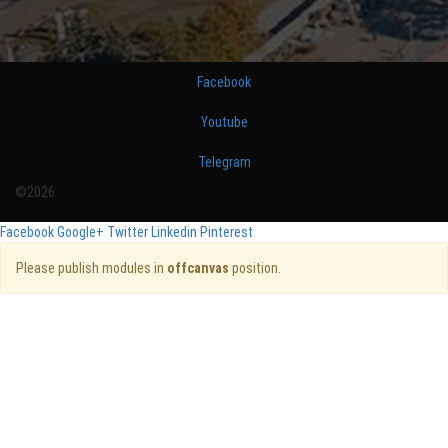
Facebook
Youtube
Telegram
©2026
Facebook
Google+
Twitter
Linkedin
Pinterest
Please publish modules in
offcanvas
position.