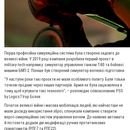
Перша професійна симуляційна система була створена задовго до
великої війни. У 2019 році компанія розробила перший проєкт в
military-tech-напрямку: симулятор управління танком Т-80 та бойової
машини БМП-2. Пізніше був створений симулятор вогневої підготовки.
"У наступні роки такі проєкти не мали особливого попиту. Були тільки
точкові продажі через наших партнерів. Армія не була зацікавлена в
тому, щоб купувати такі технології", – розповідає співзасновник PSS
by Logics7 Ігор Бєлов.
Початок великої війни і масова мобілізація людей, які найчастіше не
мали досвіду використання зброї, спонукали компанію створити
версії симуляційних систем управління вогнем. До наявних автомата
й пістолета додали дві модифікації ручних протитанкових
гранатометів (РПГ-7 та РПГ-22).