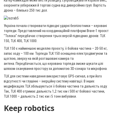
Катер-камікадзе може вести розвідку, супроводжувати кораблі ВМС,
охороняти узбережжя й торгові судна від диверсійних груп. Вартість
дрона – близько 250 тис дол.
Україна почала створювати підводні ударні безпілотники – керовані
торпеди. Представлений на координаційній платформі Brave-1 проєкт
"Толока" передбачає створення трьох версій підводних дронів: TLK
150, TLK 400, TLK 1000.
TLK 150 є найменшою моделлю проєкту, її бойова частина – 20-50 кг,
запас ходу – 100 км. Торпеда TLK 150 оснащена електродвигуном та
щоглою, зверху на якій розташовані камера та
антена. Передбачається, що керована торпеда зможе шукати цілі
шляхом сканування простору за допомогою 3D-сонара та мікрофона.
TLK для системи наведення використовує GPS-сигнал, а при його
відсутності чи глушінні – інерційну систему навігації. В інших
модифікаціях TLK збільшуються її бойова частина та дальність ходу.
Так, TLK 400 отримає дальність 1,2 тис км і 500 кг бойової частини,
TLK 1000 – дальність 2 тис км і 5 тонн вибухівки.
Keep robotics