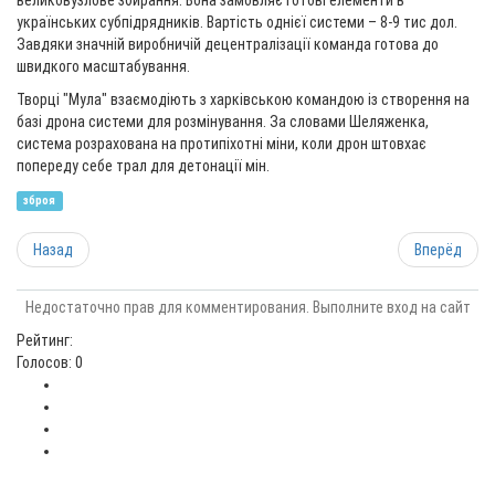
великовузлове збирання. Вона замовляє готові елементи в
українських субпідрядників. Вартість однієї системи – 8-9 тис дол.
Завдяки значній виробничій децентралізації команда готова до
швидкого масштабування.
Творці "Мула" взаємодіють з харківською командою із створення на
базі дрона системи для розмінування. За словами Шеляженка,
система розрахована на протипіхотні міни, коли дрон штовхає
попереду себе трал для детонації мін.
зброя
Назад
Вперёд
Недостаточно прав для комментирования. Выполните вход на сайт
Рейтинг:
Голосов: 0