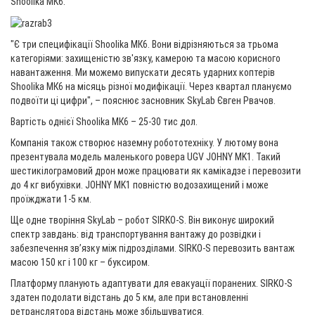
Shoolika МК6.
"Є три специфікації Shoolika МК6. Вони відрізняються за трьома
категоріями: захищеністю зв'язку, камерою та масою корисного
навантаження. Ми можемо випускати десять ударних коптерів
Shoolika МК6 на місяць різної модифікації. Через квартал плануємо
подвоїти ці цифри", – пояснює засновник SkyLab Євген Рвачов.
Вартість однієї Shoolika МК6 – 25-30 тис дол.
Компанія також створює наземну робототехніку. У лютому вона
презентувала модель маленького ровера UGV JOHNY MK1. Такий
шестикілограмовий дрон може працювати як камікадзе і перевозити
до 4 кг вибухівки. JOHNY MK1 повністю водозахищений і може
проїжджати 1-5 км.
Ще одне творіння SkyLab – робот SIRKO-S. Він виконує широкий
спектр завдань: від транспортування вантажу до розвідки і
забезпечення звʼязку між підрозділами. SIRKO-S перевозить вантаж
масою 150 кг і 100 кг – буксиром.
Платформу планують адаптувати для евакуації поранених. SIRKO-S
здатен подолати відстань до 5 км, але при встановленні
ретранслятора відстань може збільшуватися.