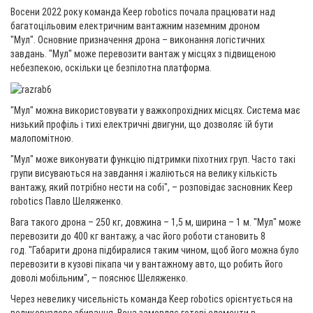
Восени 2022 року команда Keep robotics почала працювати над
багатоцільовим електричним вантажним наземним дроном
"Мул". Основние призначення дрона – виконання логістичних
завдань. "Мул" може перевозити вантаж у місцях з підвищеною
небезпекою, оскільки це безпілотна платформа.
"Мул" можна використовувати у важкопрохідних місцях. Система має
низький профіль і тихі електричні двигуни, що дозволяє їй бути
малопомітною.
"Мул" може виконувати функцію підтримки піхотних груп. Часто такі
групи висуваються на завдання і жаліються на велику кількість
вантажу, який потрібно нести на собі", – розповідає засновник Keep
robotics Павло Шеляженко.
Вага такого дрона – 250 кг, довжина – 1,5 м, ширина – 1 м. "Мул" може
перевозити до 400 кг вантажу, а час його роботи становить 8
год. "Габарити дрона підбиралися таким чином, щоб його можна було
перевозити в кузові пікапа чи у вантажному авто, що робить його
доволі мобільним", – пояснює Шеляженко.
Через невелику чисельність команда Keep robotics орієнтується на