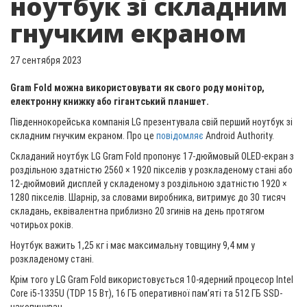
ноутбук зі складним
гнучким екраном
27 сентября 2023
Gram Fold можна використовувати як свого роду монітор,
електронну книжку або гігантський планшет.
Південнокорейська компанія LG презентувала свій перший ноутбук зі
складним гнучким екраном. Про це
повідомляє
Android Authority.
Складаний ноутбук LG Gram Fold пропонує 17-дюймовый OLED-екран з
роздільною здатністю 2560 × 1920 пікселів у розкладеному стані або
12-дюймовий дисплей у складеному з роздільною здатністю 1920 ×
1280 пікселів. Шарнір, за словами виробника, витримує до 30 тисяч
складань, еквівалентна приблизно 20 згинів на день протягом
чотирьох років.
Ноутбук важить 1,25 кг і має максимальну товщину 9,4 мм у
розкладеному стані.
Крім того у LG Gram Fold використовується 10-ядерний процесор Intel
Core i5-1335U (TDP 15 Вт), 16 ГБ оперативної пам’яті та 512 ГБ SSD-