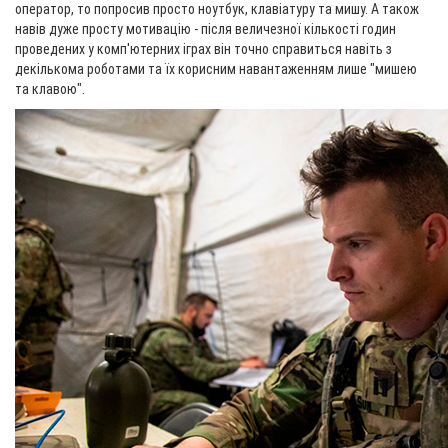
оператор, то попросив просто ноутбук, клавіатуру та мишу. А також
навів дуже просту мотивацію - після величезної кількості годин
проведених у комп'ютерних іграх він точно справиться навіть з
декількома роботами та їх корисним навантаженням лише "мишею
та клавою".