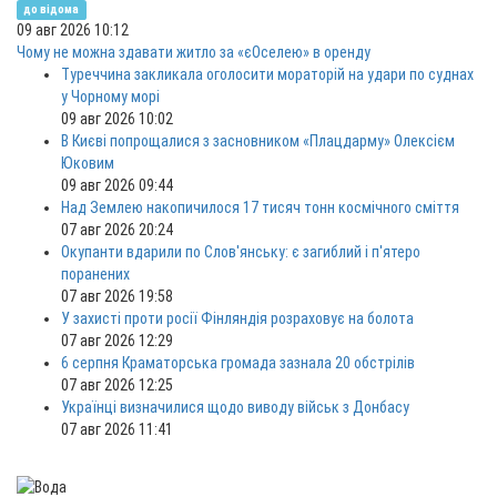
до відома
09 авг 2026 10:12
Чому не можна здавати житло за «єОселею» в оренду
Туреччина закликала оголосити мораторій на удари по суднах
у Чорному морі
09 авг 2026 10:02
В Києві попрощалися з засновником «Плацдарму» Олексієм
Юковим
09 авг 2026 09:44
Над Землею накопичилося 17 тисяч тонн космічного сміття
07 авг 2026 20:24
Окупанти вдарили по Слов'янську: є загиблий і п'ятеро
поранених
07 авг 2026 19:58
У захисті проти росії Фінляндія розраховує на болота
07 авг 2026 12:29
6 серпня Краматорська громада зазнала 20 обстрілів
07 авг 2026 12:25
Українці визначилися щодо виводу військ з Донбасу
07 авг 2026 11:41