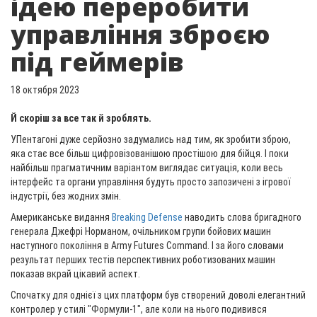
ідею переробити
управління зброєю
під геймерів
18 октября 2023
Й скоріш за все так й зроблять.
УПентагоні дуже серйозно задумались над тим, як зробити зброю,
яка стає все більш цифровізованішою простішою для бійця. І поки
найбільш прагматичним варіантом виглядає ситуація, коли весь
інтерфейс та органи управління будуть просто запозичені з ігрової
індустрії, без жодних змін.
Американське видання
Breaking Defense
наводить слова бригадного
генерала Джефрі Норманом, очільником групи бойових машин
наступного покоління в Army Futures Command. І за його словами
результат перших тестів перспективних роботизованих машин
показав вкрай цікавий аспект.
Спочатку для однієї з цих платформ був створений доволі елегантний
контролер у стилі "Формули-1", але коли на нього подивився