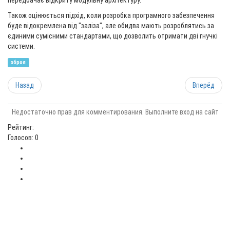
передбачає відкриту модульну архітектуру.
Також оцінюється підхід, коли розробка програмного забезпечення
буде відокремлена від "заліза", але обидва мають розроблятись за
єдиними сумісними стандартами, що дозволить отримати дві гнучкі
системи.
зброя
Назад
Вперёд
Недостаточно прав для комментирования. Выполните вход на сайт
Рейтинг:
Голосов: 0