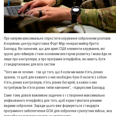
Про напрям максимально спростити керування озброєнням розповів
й керівник центру підготовки Форт-Мур генерал-майор Кретіс
Баззард. Він зазначив, що для армії США елементи керування, які
зручні для геймерів стали основним вектором розвитку. І мова йде не
лише про контролери, а про програмні інтерфейси, які мають бути
стандартизовані для всіх систем.
"Чого ми не хочемо - так це того, що б коли ми мали п'ять різних
зразків, то щоб для кожного з них необхідно було б носити з собою
п'ять різних контролерів, п'ять різних батарей, а кожен з них
потребував би п'яти різних типів навчання", - підкреслив Баззард.
Саме тому доволі важливою задачею є і створення максимально
уніфікованого інтерфейсу для того, щоб користуватися різними
видами озброєння. Заради цього вже формуються стандарти
програмного забезпечення GCIA для озброєння сухопутних військ, яка