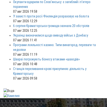
Окупанти вдарили по Слов'янську: є загиблий і п'ятеро
поранених
07 авг 2026 19:58
У захисті проти росії Фінляндія розраховує на болота
07 авг 2026 12:29
6 серпня Краматорська громада зазнала 20 обстрілів
07 авг 2026 12:25
Українці визначилися щодо виводу військ з Донбасу
07 авг 2026 11:41
Програми лояльності казино. Типи винагород, переваги та
недоліки
07 авг 2026 11:19
Шахраї погрожують бізнесу атаками «шахедів»
07 авг 2026 10:48
Станція переливання крові призупиняє діяльність у
Краматорську
07 авг 2026 09:58