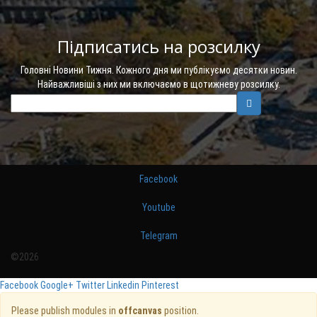
Підписатись на розсилку
Головні Новини Тижня. Кожного дня ми публікуємо десятки новин.
Найважливіші з них ми включаємо в щотижневу розсилку.
Facebook
Youtube
Telegram
©2026
Facebook
Google+
Twitter
Linkedin
Pinterest
Please publish modules in
offcanvas
position.