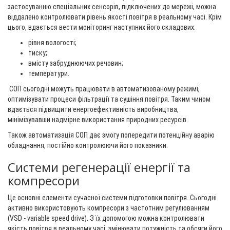
застосуванню спеціальних сенсорів, підключених до мережі, можна
віддалено контролювати рівень якості повітря в реальному часі. Крім
цього, вдається вести моніторинг наступних його складових:
рівня вологості;
тиску;
вмісту забруднюючих речовин;
температури.
СОП сьогодні можуть працювати в автоматизованому режимі,
оптимізувати процеси фільтрації та сушіння повітря. Таким чином
вдається підвищити енергоефективність виробництва,
мінімізувавши надмірне використання природних ресурсів.
Також автоматизація СОП дає змогу попередити потенційну аварію
обладнання, постійно контролюючи його показники.
Системи регенерації енергії та
компресори
Це основні елементи сучасної системи підготовки повітря. Сьогодні
активно використовують компресори з частотним регулюванням
(VSD - variable speed drive). З їх допомогою можна контролювати
якість повітря в реальному часі, змінювати потужність та обсяги його