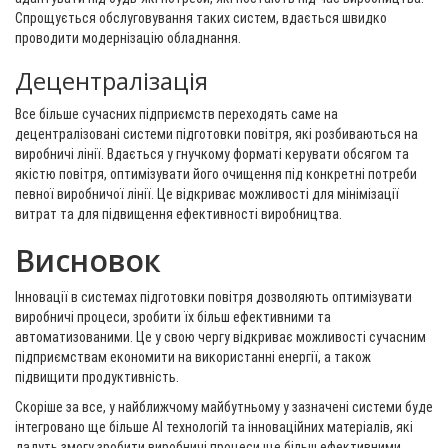
Спрощується обслуговування таких систем, вдається швидко
проводити модернізацію обладнання.
Децентралізація
Все більше сучасних підприємств переходять саме на
децентралізовані системи підготовки повітря, які розбиваються на
виробничі лінії. Вдається у гнучкому форматі керувати обсягом та
якістю повітря, оптимізувати його очищення під конкретні потреби
певної виробничої лінії. Це відкриває можливості для мінімізації
витрат та для підвищення ефективності виробництва.
Висновок
Інновації в системах підготовки повітря дозволяють оптимізувати
виробничі процеси, зробити їх більш ефективними та
автоматизованими. Це у свою чергу відкриває можливості сучасним
підприємствам економити на використанні енергії, а також
підвищити продуктивність.
Скоріше за все, у найближчому майбутньому у зазначені системи буде
інтегровано ще більше AI технологій та інноваційних матеріалів, які
дадуть змогу зробити виробничі процеси ще більш ефективними.