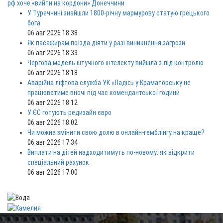
рф хоче «вийти на кордони» Донеччини
У Туреччині знайшли 1800-річну мармурову статую грецького
бога
06 авг 2026 18:38
Як пасажирам поїзда діяти у разі виникнення загрози
06 авг 2026 18:33
Чергова модель штучного інтелекту вийшла з-під контролю
06 авг 2026 18:18
Аварійна ліфтова служба УК «Ладіс» у Краматорську не
працюватиме вночі під час комендантської години
06 авг 2026 18:12
У ЄС готують редизайн євро
06 авг 2026 18:02
Чи можна змінити свою долю в онлайн-гемблінгу на краще?
06 авг 2026 17:34
Виплати на дітей надходитимуть по-новому: як відкрити
спеціальний рахунок
06 авг 2026 17:00