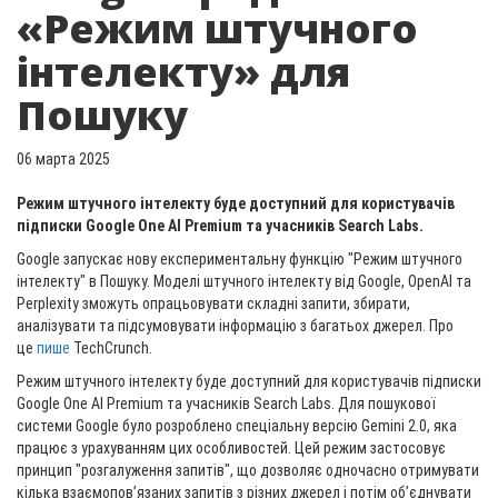
«Режим штучного
інтелекту» для
Пошуку
06 марта 2025
Режим штучного інтелекту буде доступний для користувачів
підписки Google One AI Premium та учасників Search Labs.
Google запускає нову експериментальну функцію "Режим штучного
інтелекту" в Пошуку. Моделі штучного інтелекту від Google, OpenAI та
Perplexity зможуть опрацьовувати складні запити, збирати,
аналізувати та підсумовувати інформацію з багатьох джерел. Про
це
пише
TechCrunch.
Режим штучного інтелекту буде доступний для користувачів підписки
Google One AI Premium та учасників Search Labs. Для пошукової
системи Google було розроблено спеціальну версію Gemini 2.0, яка
працює з урахуванням цих особливостей. Цей режим застосовує
принцип "розгалуження запитів", що дозволяє одночасно отримувати
кілька взаємопов’язаних запитів з різних джерел і потім об’єднувати