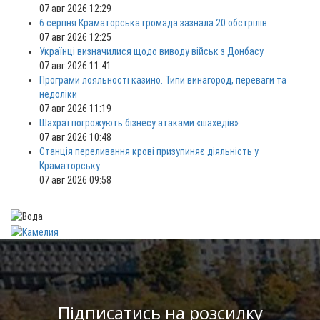
07 авг 2026 12:29
6 серпня Краматорська громада зазнала 20 обстрілів
07 авг 2026 12:25
Українці визначилися щодо виводу військ з Донбасу
07 авг 2026 11:41
Програми лояльності казино. Типи винагород, переваги та
недоліки
07 авг 2026 11:19
Шахраї погрожують бізнесу атаками «шахедів»
07 авг 2026 10:48
Станція переливання крові призупиняє діяльність у
Краматорську
07 авг 2026 09:58
Підписатись на розсилку