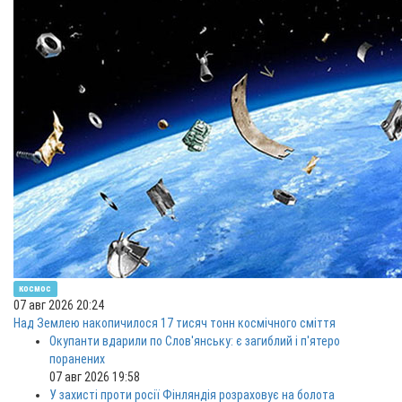
космос
07 авг 2026 20:24
Над Землею накопичилося 17 тисяч тонн космічного сміття
Окупанти вдарили по Слов'янську: є загиблий і п'ятеро
поранених
07 авг 2026 19:58
У захисті проти росії Фінляндія розраховує на болота