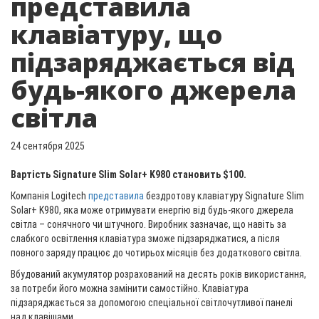
представила
клавіатуру, що
підзаряджається від
будь-якого джерела
світла
24 сентября 2025
Вартість Signature Slim Solar+ K980 становить $100.
Компанія Logitech
представила
бездротову клавіатуру Signature Slim
Solar+ K980, яка може отримувати енергію від будь-якого джерела
світла – сонячного чи штучного. Виробник зазначає, що навіть за
слабкого освітлення клавіатура зможе підзаряджатися, а після
повного заряду працює до чотирьох місяців без додаткового світла.
Вбудований акумулятор розрахований на десять років використання,
за потреби його можна замінити самостійно. Клавіатура
підзаряджається за допомогою спеціальної світлочутливої панелі
над клавішами.