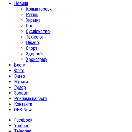
Новини
Краматорськ
Регіон
Україна
Світ
Суспільство
Технології
Цікаво
Спорт
Здоров‘я
Хронограф
Блоги
Фото
Відео
Музика
Гумор
Зоосвіт
Реклама на сайті
Контакти
OBS News
Facebook
Youtube
Telegram