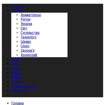
Головна
Новини
Краматорськ
Регіон
Україна
Світ
Суспільство
Технології
Цікаво
Спорт
Здоров‘я
Хронограф
Блоги
Фото
Відео
Музика
Гумор
Зоосвіт
Реклама на сайті
Контакти
Головна