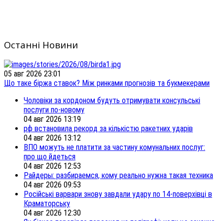
Останні Новини
05 авг 2026 23:01
Що таке біржа ставок? Між ринками прогнозів та букмекерами
Чоловіки за кордоном будуть отримувати консульські
послуги по-новому
04 авг 2026 13:19
рф встановила рекорд за кількістю ракетних ударів
04 авг 2026 13:12
ВПО можуть не платити за частину комунальних послуг:
про що йдеться
04 авг 2026 12:53
Райдеры: разбираемся, кому реально нужна такая техника
04 авг 2026 09:53
Російські варвари знову завдали удару по 14-поверхівці в
Краматорську
04 авг 2026 12:30