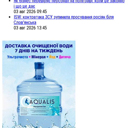
Як бізнес перевіряє персонал на поліграфі: коли це законно
і що це дає
03 авг 2026 09:45
ISW: контратака ЗСУ зупинила просування росіян біля
Слов'янська
03 авг 2026 13:45