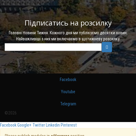
Підписатись на розсилку
Головні Новини Тижня. Кожного дня ми публікуємо десятки новин.
Найважливіші з них ми включаємо в щотижневу розсилку.
Facebook
Youtube
Telegram
©2026
Facebook
Google+
Twitter
Linkedin
Pinterest
Please publish modules in
offcanvas
position.