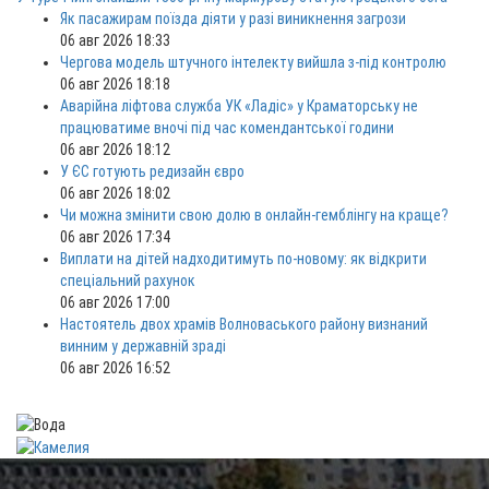
Як пасажирам поїзда діяти у разі виникнення загрози
06 авг 2026 18:33
Чергова модель штучного інтелекту вийшла з-під контролю
06 авг 2026 18:18
Аварійна ліфтова служба УК «Ладіс» у Краматорську не
працюватиме вночі під час комендантської години
06 авг 2026 18:12
У ЄС готують редизайн євро
06 авг 2026 18:02
Чи можна змінити свою долю в онлайн-гемблінгу на краще?
06 авг 2026 17:34
Виплати на дітей надходитимуть по-новому: як відкрити
спеціальний рахунок
06 авг 2026 17:00
Настоятель двох храмів Волноваського району визнаний
винним у державній зраді
06 авг 2026 16:52