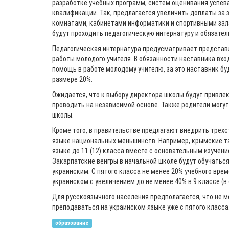
разработке учебных программ, систем оценивания успев
квалификации. Так, предлагается увеличить доплаты за
комнатами, кабинетами информатики и спортивными зал
будут проходить педагогическую интернатуру и обязате
Педагогическая интернатура предусматривает представл
работы молодого учителя. В обязанности наставника вхо
помощь в работе молодому учителю, за это наставник буд
размере 20%.
Ожидается, что к выбору директора школы будут привлек
проводить на независимой основе. Также родители могу
школы.
Кроме того, в правительстве предлагают внедрить трех
языке национальных меньшинств. Например, крымские т
языке до 11 (12) класса вместе с основательным изучени
Закарпатские венгры в начальной школе будут обучаться
украинским. С пятого класса не менее 20% учебного вре
украинском с увеличением до не менее 40% в 9 классе (в
Для русскоязычного населения предполагается, что не м
преподаваться на украинском языке уже с пятого класса
образование