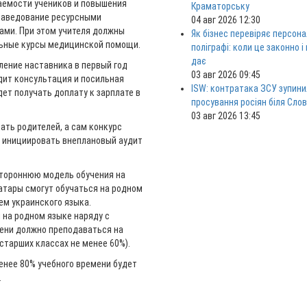
аемости учеников и повышения
Краматорську
 заведование ресурсными
04 авг 2026 12:30
ами. При этом учителя должны
Як бізнес перевіряє персона
льные курсы медицинской помощи.
поліграфі: коли це законно і
дає
ение наставника в первый год
03 авг 2026 09:45
дит консультация и посильная
ISW: контратака ЗСУ зупини
ет получать доплату к зарплате в
просування росіян біля Сло
03 авг 2026 13:45
ать родителей, а сам конкурс
т инициировать внеплановый аудит
стороннюю модель обучения на
атары смогут обучаться на родном
ем украинского языка.
 на родном языке наряду с
мени должно преподаваться на
 старших классах не менее 60%).
енее 80% учебного времени будет
.