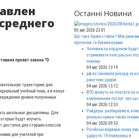
тавлен
Останні Новини
среднего
05 авг 2026 23:01
Що таке біржа ставок? Між ринка
прогнозів та букмекерами
Чоловіки за кордоном будут
отримувати консульські пос
тавила проект закона "О
новому
04 авг 2026 13:19
рф встановила рекорд за кі
ракетних ударів
овательную траекторию для
04 авг 2026 13:12
идуальный учебный план, а в конце
ВПО можуть не платити за ч
тверждения уровня полученных
комунальних послуг: про що
04 авг 2026 12:53
Райдеры: разбираемся, ком
ать школьные дисциплины. Для
реально нужна такая техни
которые будут изучать
04 авг 2026 09:53
 доступна для старших классов.
Російські варвари знову за
номии для учителей при
удару по 14-поверхівці в