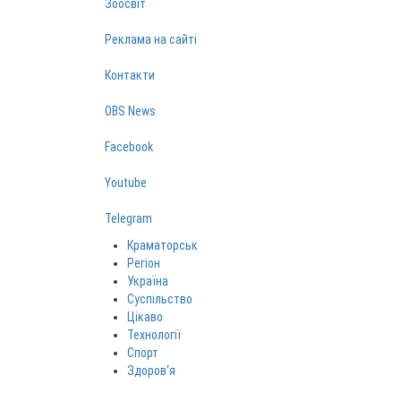
Зоосвіт
Реклама на сайті
Контакти
OBS News
Facebook
Youtube
Telegram
Краматорськ
Регіон
Україна
Суспільство
Цікаво
Технології
Спорт
Здоров‘я