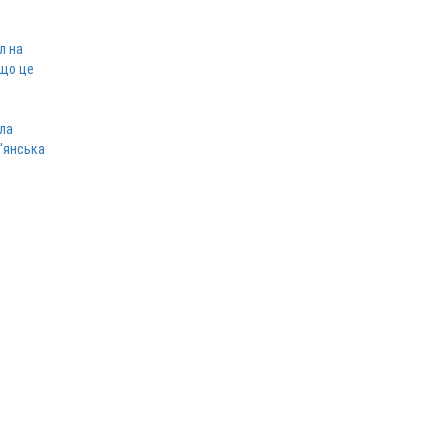
л на
 що це
ла
в'янська