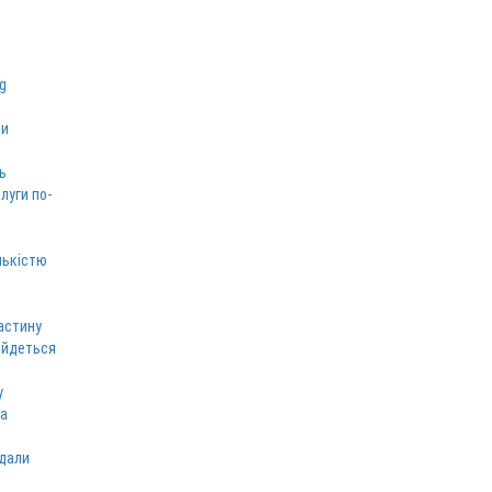
ми
ь
луги по-
лькістю
астину
 йдеться
у
ка
вдали