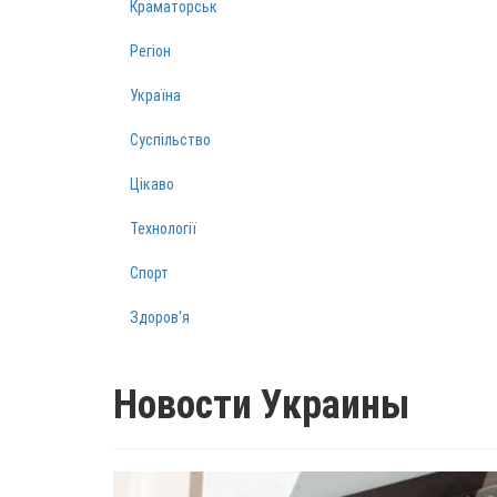
Краматорськ
Регіон
Україна
Суспільство
Цікаво
Технології
Спорт
Здоров‘я
Новости Украины