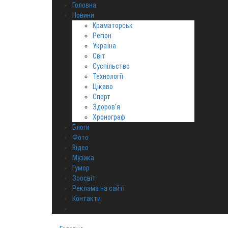
Головна
Новини
Краматорськ
Регіон
Україна
Світ
Суспільство
Технології
Цікаво
Спорт
Здоров‘я
Хронограф
Блоги
Фото
Відео
Музика
Гумор
Зоосвіт
Реклама на сайті
Контакти