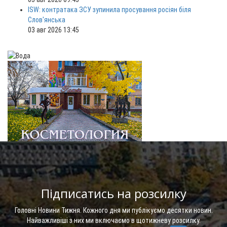
ISW: контратака ЗСУ зупинила просування росіян біля
Слов'янська
03 авг 2026 13:45
Підписатись на розсилку
Головні Новини Тижня. Кожного дня ми публікуємо десятки новин.
Найважливіші з них ми включаємо в щотижневу розсилку.