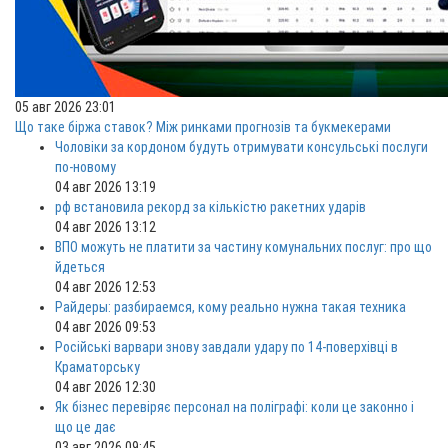
05 авг 2026 23:01
Що таке біржа ставок? Між ринками прогнозів та букмекерами
Чоловіки за кордоном будуть отримувати консульські послуги
по-новому
04 авг 2026 13:19
рф встановила рекорд за кількістю ракетних ударів
04 авг 2026 13:12
ВПО можуть не платити за частину комунальних послуг: про що
йдеться
04 авг 2026 12:53
Райдеры: разбираемся, кому реально нужна такая техника
04 авг 2026 09:53
Російські варвари знову завдали удару по 14-поверхівці в
Краматорську
04 авг 2026 12:30
Як бізнес перевіряє персонал на поліграфі: коли це законно і
що це дає
03 авг 2026 09:45