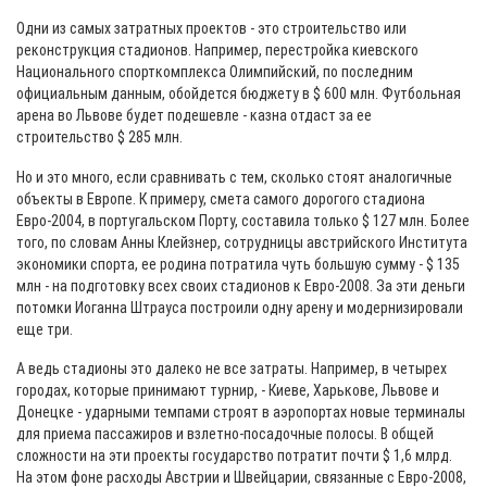
Одни из самых затратных проектов - это строительство или
реконструкция стадионов. Например, перестройка киевского
Национального спорткомплекса Олимпийский, по последним
официальным данным, обойдется бюджету в $ 600 млн. Футбольная
арена во Львове будет подешевле - казна отдаст за ее
строительство $ 285 млн.
Но и это много, если сравнивать с тем, сколько стоят аналогичные
объекты в Европе. К примеру, смета самого дорогого стадиона
Евро-2004, в португальском Порту, составила только $ 127 млн. Более
того, по словам Анны Клейзнер, сотрудницы австрийского Института
экономики спорта, ее родина потратила чуть большую сумму - $ 135
млн - на подготовку всех своих стадионов к Евро-2008. За эти деньги
потомки Иоганна Штрауса построили одну арену и модернизировали
еще три.
А ведь стадионы это далеко не все затраты. Например, в четырех
городах, которые принимают турнир, - Киеве, Харькове, Львове и
Донецке - ударными темпами строят в аэропортах новые терминалы
для приема пассажиров и взлетно-посадочные полосы. В общей
сложности на эти проекты государство потратит почти $ 1,6 млрд.
На этом фоне расходы Австрии и Швейцарии, связанные с Евро-2008,