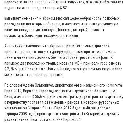
пересчете на все население страны получится, что каждый украинец
отдаст на этот праздник спорта $ 82.
Вызывает сомнения и экономическая целесообразность подобных
расходов на некоторые объекты, в частности на вышеупомянутую
взлетно-посадочную полосу в Донецке, который не может
похвастать большими пассажиропотоками.
Аналитики отмечают, что Украина тратит огромные для себя
средства на подготовку к турниру, продолжая при этом занимать
деньги на внешних рынках, без чего стране грозил бы дефолт. К
примеру, два последних транша кредита МВФ принесли госбюджету
$ 2,75 млрд. Расходы же Польши на подготовку к чемпионату и вовсе
могут показаться баснословными.
По словам Адама Ольковича, директора организационного комитета
Евро-2012, Варшава израсходует почти в десять раз больше, чем
Киев, а именно - $ 35,6 млрд. В сумме траты двух стран на подготовку
к первенству поставят безусловный рекорд в истории футбольных
чемпионатов Старого Света. Евро-2012 будет в 40 раз дороже
турнира 2008 года, прошедшего в Австрии и Швейцарии, и в десять
раз затратнее, чем португальский Евро-2004.