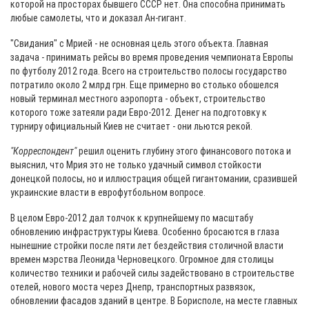
которой на просторах бывшего СССР нет. Она способна принимать
любые самолеты, что и доказал Ан-гигант.
"Свидания" с Мрией - не основная цель этого объекта. Главная
задача - принимать рейсы во время проведения чемпионата Европы
по футболу 2012 года. Всего на строительство полосы государство
потратило около 2 млрд грн. Еще примерно во столько обошелся
новый терминал местного аэропорта - объект, строительство
которого тоже затеяли ради Евро-2012. Денег на подготовку к
турниру официальный Киев не считает - они льются рекой.
"Корреспондент"
решил оценить глубину этого финансового потока и
выяснил, что Мрия это не только удачный символ стойкости
донецкой полосы, но и иллюстрация общей гигантомании, сразившей
украинские власти в еврофутбольном вопросе.
В целом Евро-2012 дал толчок к крупнейшему по масштабу
обновлению инфраструктуры Киева. Особенно бросаются в глаза
нынешние стройки после пяти лет бездействия столичной власти
времен мэрства Леонида Черновецкого. Огромное для столицы
количество техники и рабочей силы задействовано в строительстве
отелей, нового моста через Днепр, транспортных развязок,
обновлении фасадов зданий в центре. В Борисполе, на месте главных