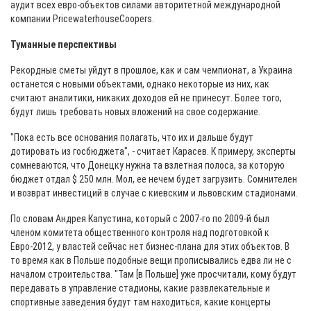
аудит всех евро-объектов силами авторитетной международной
компании PricewaterhouseCoopers.
Туманные перспективы
Рекордные сметы уйдут в прошлое, как и сам чемпионат, а Украина
останется с новыми объектами, однако некоторые из них, как
считают аналитики, никаких доходов ей не принесут. Более того,
будут лишь требовать новых вложений на свое содержание.
"Пока есть все основания полагать, что их и дальше будут
дотировать из госбюджета", - считает Карасев. К примеру, эксперты
сомневаются, что Донецку нужна та взлетная полоса, за которую
бюджет отдал $ 250 млн. Мол, ее нечем будет загрузить. Сомнителен
и возврат инвестиций в случае с киевским и львовским стадионами.
По словам Андрея Капустина, который с 2007-го по 2009-й был
членом комитета общественного контроля над подготовкой к
Евро-2012, у властей сейчас нет бизнес-плана для этих объектов. В
то время как в Польше подобные вещи прописывались едва ли не с
началом строительства. "Там [в Польше] уже просчитали, кому будут
передавать в управление стадионы, какие развлекательные и
спортивные заведения будут там находиться, какие концерты