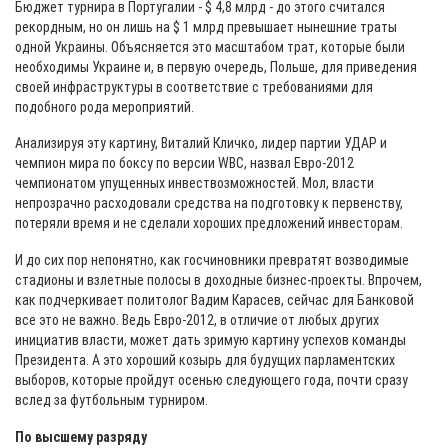
Бюджет турнира в Португалии - $ 4,8 млрд - до этого считался
рекордным, но он лишь на $ 1 млрд превышает нынешние траты
одной Украины. Объясняется это масштабом трат, которые были
необходимы Украине и, в первую очередь, Польше, для приведения
своей инфраструктуры в соответствие с требованиями для
подобного рода мероприятий.
Анализируя эту картину, Виталий Кличко, лидер партии УДАР и
чемпион мира по боксу по версии WBC, назвал Евро-2012
чемпионатом упущенных инвествозможностей. Мол, власти
непрозрачно расходовали средства на подготовку к первенству,
потеряли время и не сделали хороших предложений инвесторам.
И до сих пор непонятно, как госчиновники превратят возводимые
стадионы и взлетные полосы в доходные бизнес-проекты. Впрочем,
как подчеркивает политолог Вадим Карасев, сейчас для Банковой
все это не важно. Ведь Евро-2012, в отличие от любых других
инициатив власти, может дать зримую картину успехов команды
Президента. А это хороший козырь для будущих парламентских
выборов, которые пройдут осенью следующего года, почти сразу
вслед за футбольным турниром.
По высшему разряду