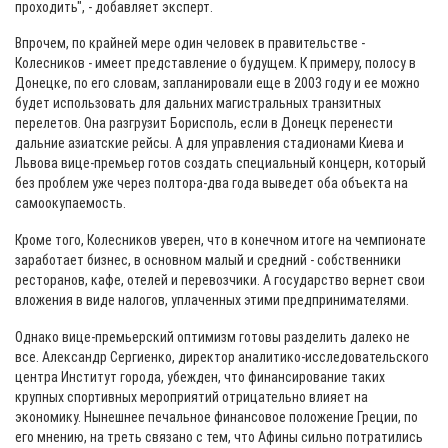
проходить", - добавляет эксперт.
Впрочем, по крайней мере один человек в правительстве -
Колесников - имеет представление о будущем. К примеру, полосу в
Донецке, по его словам, запланировали еще в 2003 году и ее можно
будет использовать для дальних магистральных транзитных
перелетов. Она разгрузит Борисполь, если в Донецк перенести
дальние азиатские рейсы. А для управления стадионами Киева и
Львова вице-премьер готов создать специальный концерн, который
без проблем уже через полтора-два года выведет оба объекта на
самоокупаемость.
Кроме того, Колесников уверен, что в конечном итоге на чемпионате
заработает бизнес, в основном малый и средний - собственники
ресторанов, кафе, отелей и перевозчики. А государство вернет свои
вложения в виде налогов, уплаченных этими предпринимателями.
Однако вице-премьерский оптимизм готовы разделить далеко не
все. Александр Сергиенко, директор аналитико-исследовательского
центра Институт города, убежден, что финансирование таких
крупных спортивных мероприятий отрицательно влияет на
экономику. Нынешнее печальное финансовое положение Греции, по
его мнению, на треть связано с тем, что Афины сильно потратились