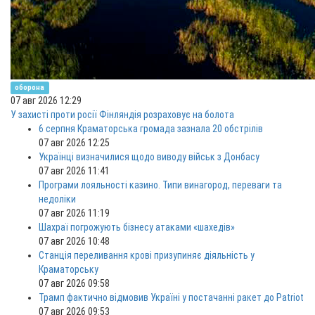
оборона
07 авг 2026 12:29
У захисті проти росії Фінляндія розраховує на болота
6 серпня Краматорська громада зазнала 20 обстрілів
07 авг 2026 12:25
Українці визначилися щодо виводу військ з Донбасу
07 авг 2026 11:41
Програми лояльності казино. Типи винагород, переваги та
недоліки
07 авг 2026 11:19
Шахраї погрожують бізнесу атаками «шахедів»
07 авг 2026 10:48
Станція переливання крові призупиняє діяльність у
Краматорську
07 авг 2026 09:58
Трамп фактично відмовив Україні у постачанні ракет до Patriot
07 авг 2026 09:53