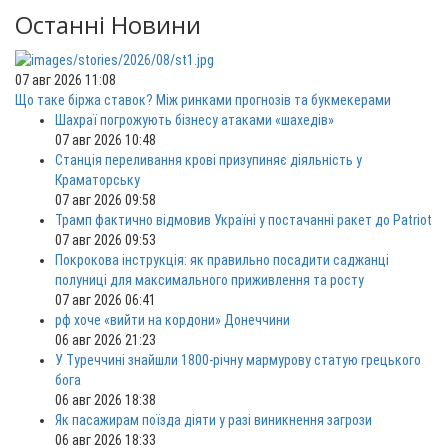
Останні Новини
07 авг 2026 11:08
Що таке біржа ставок? Між ринками прогнозів та букмекерами
Шахраї погрожують бізнесу атаками «шахедів»
07 авг 2026 10:48
Станція переливання крові призупиняє діяльність у
Краматорську
07 авг 2026 09:58
Трамп фактично відмовив Україні у постачанні ракет до Patriot
07 авг 2026 09:53
Покрокова інструкція: як правильно посадити саджанці
полуниці для максимального приживлення та росту
07 авг 2026 06:41
рф хоче «вийти на кордони» Донеччини
06 авг 2026 21:23
У Туреччині знайшли 1800-річну мармурову статую грецького
бога
06 авг 2026 18:38
Як пасажирам поїзда діяти у разі виникнення загрози
06 авг 2026 18:33