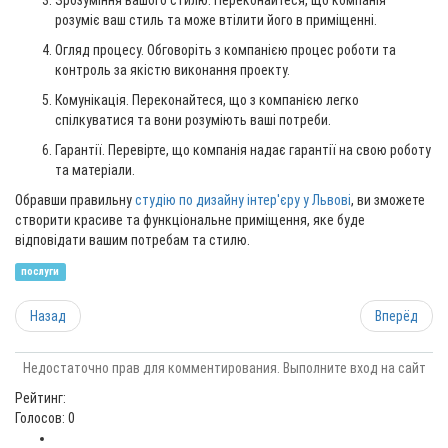
Зрозуміння вашого стилю. Переконайтеся, що компанія
розуміє ваш стиль та може втілити його в приміщенні.
Огляд процесу. Обговоріть з компанією процес роботи та
контроль за якістю виконання проекту.
Комунікація. Переконайтеся, що з компанією легко
спілкуватися та вони розуміють ваші потреби.
Гарантії. Перевірте, що компанія надає гарантії на свою роботу
та матеріали.
Обравши правильну
студію по дизайну інтер'єру у Львові
, ви зможете
створити красиве та функціональне приміщення, яке буде
відповідати вашим потребам та стилю.
послуги
Назад
Вперёд
Недостаточно прав для комментирования. Выполните вход на сайт
Рейтинг:
Голосов: 0