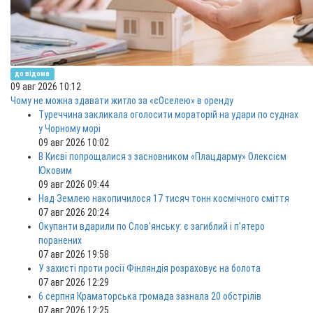
до відома
09 авг 2026 10:12
Чому не можна здавати житло за «єОселею» в оренду
Туреччина закликала оголосити мораторій на удари по суднах
у Чорному морі
09 авг 2026 10:02
В Києві попрощалися з засновником «Плацдарму» Олексієм
Юковим
09 авг 2026 09:44
Над Землею накопичилося 17 тисяч тонн космічного сміття
07 авг 2026 20:24
Окупанти вдарили по Слов'янську: є загиблий і п'ятеро
поранених
07 авг 2026 19:58
У захисті проти росії Фінляндія розраховує на болота
07 авг 2026 12:29
6 серпня Краматорська громада зазнала 20 обстрілів
07 авг 2026 12:25