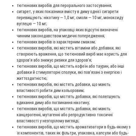
тютюнових виробів для перорального застосування;
сигарет, у яких показники вмісту в диму однієї сигарети
перевищують: нікотину — 1,0 мг, смоли — 10 мг, моноксиду
вуглецю — 10 мг;
тютюнових виробів, на упаковці яких відсутні визначені
чинним законодавством медичні попередження;
тютюнових виробів із характерним смаком;
тютюнових виробів, які містять вітаміни або добавки, які
створюють враження, що тютюновий виріб має користь для
здоров’я або знижує ризики для здоров’я;
тютюнових виробів, що містять кофеїн або таурин, або інші
добавки й стимуляторні сполуки, які пов’язані з енергією і
життєздатністю;
тютюнових виробів, які містять добавки, що мають
властивості робити дим кольоровим;
тютюнових виробів, що містять добавки, які полегшують
вдихання диму або поглинання нікотину;
тютюнових виробів, що містять добавки, які мають
канцерогенні, мутагенні або репродуктивно токсичні
властивості у незгорілому вигляді;
тютюнових виробів, що містять ароматизатори в будь-якому з
їх компонентів, таких як фільтри, упаковка, капсули або будь-