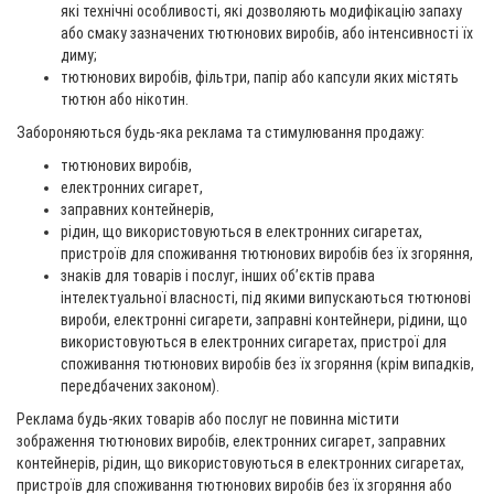
які технічні особливості, які дозволяють модифікацію запаху
або смаку зазначених тютюнових виробів, або інтенсивності їх
диму;
тютюнових виробів, фільтри, папір або капсули яких містять
тютюн або нікотин.
Забороняються будь-яка реклама та стимулювання продажу:
тютюнових виробів,
електронних сигарет,
заправних контейнерів,
рідин, що використовуються в електронних сигаретах,
пристроїв для споживання тютюнових виробів без їх згоряння,
знаків для товарів і послуг, інших об’єктів права
інтелектуальної власності, під якими випускаються тютюнові
вироби, електронні сигарети, заправні контейнери, рідини, що
використовуються в електронних сигаретах, пристрої для
споживання тютюнових виробів без їх згоряння (крім випадків,
передбачених законом).
Реклама будь-яких товарів або послуг не повинна містити
зображення тютюнових виробів, електронних сигарет, заправних
контейнерів, рідин, що використовуються в електронних сигаретах,
пристроїв для споживання тютюнових виробів без їх згоряння або