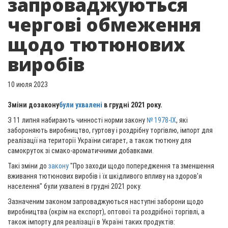
запроваджуються
чергові обмеження
щодо тютюнових
виробів
10 июля 2023
Зміни до
закону
були ухвалені
в грудні 2021 року.
З 11 липня набирають чинності норми закону
№ 1978-IX
, які
забороняють виробництво, гуртову і роздрібну торгівлю, імпорт для
реалізації на території України сигарет, а також тютюну для
самокруток зі смако-ароматичними добавками.
Такі зміни до
закону
"Про заходи щодо попередження та зменшення
вживання тютюнових виробів і їх шкідливого впливу на здоров'я
населення" були ухвалені в грудні 2021 року.
Зазначеним законом запроваджуються наступні заборони щодо
виробництва (окрім на експорт), оптової та роздрібної торгівлі, а
також імпорту для реалізації в Україні таких продуктів: