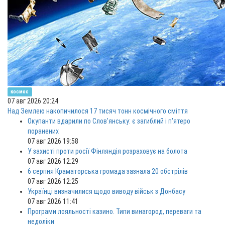
космос
07 авг 2026 20:24
Над Землею накопичилося 17 тисяч тонн космічного сміття
Окупанти вдарили по Слов'янську: є загиблий і п'ятеро
поранених
07 авг 2026 19:58
У захисті проти росії Фінляндія розраховує на болота
07 авг 2026 12:29
6 серпня Краматорська громада зазнала 20 обстрілів
07 авг 2026 12:25
Українці визначилися щодо виводу військ з Донбасу
07 авг 2026 11:41
Програми лояльності казино. Типи винагород, переваги та
недоліки