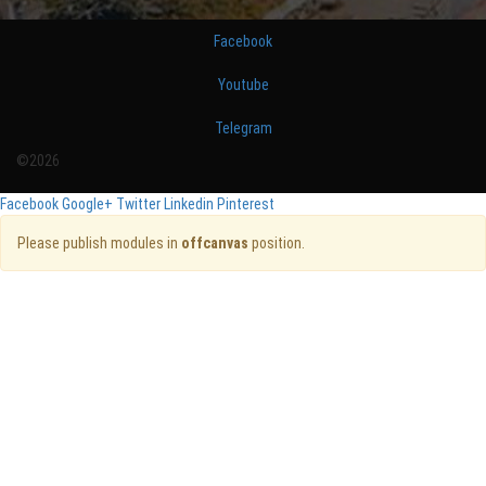
Facebook
Youtube
Telegram
©2026
Facebook
Google+
Twitter
Linkedin
Pinterest
Please publish modules in
offcanvas
position.