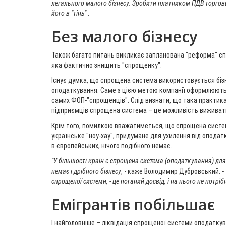
легального малого бізнесу. Зробити платником ПДВ торговц
його в "тінь"
.
Без малого бізнесу
Також багато питань викликає запланована "реформа" с
яка фактично знищить "спрощенку".
Існує думка, що спрощена система використовується бі
оподаткування. Саме з цією метою компанії оформлюють с
самих ФОП-"спрощенців". Слід визнати, що така практика 
підприємців спрощена система – це можливість виживат
Крім того, помилкою вважатиметься, що спрощена систе
українське "ноу-хау", придумане для ухилення від оподатку
в європейських, нічого подібного немає.
"У більшості країн є спрощена система (оподаткування) для др
немає і дрібного бізнесу
, - каже Володимир Дубровський. -
спрощеної системи, - це поганий досвід, і на нього не потрі
Емігрантів побільшає
І найголовніше – ліквідація спрощеної системи оподаткув