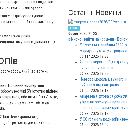
 запровадження нових податків.
ній системі оподаткування.
Останні Новини
 ставку податку поступово
 вони мають перейти на загальну
війна
06 авг 2026 21:23
самих трьох років
рф хоче «вийти на кордони» Донеч
енціюватимуться в діапазоні від
У Туреччині знайшли 1800-р
мармурову статую грецьког
06 авг 2026 18:38
ОПів
Як пасажирам поїзда діяти у
виникнення загрози
вого збору, який, до того ж,
06 авг 2026 18:33
Чергова модель штучного ін
вийшла з-під контролю
ання. Головний експертний
06 авг 2026 18:18
бору у розмірі 5% істотно підірве
Аварійна ліфтова служба УК
закритися, або піти в "тінь". А це,
у Краматорську не працюв
джень до бюджету – тобто до
вночі під час комендантськ
да.
06 авг 2026 18:12
" Іллі Несходовського,
У ЄС готують редизайн євро
енців" третьої групи фактично
06 авг 2026 18:02