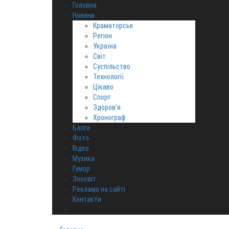
Головна
Новини
Краматорськ
Регіон
Україна
Світ
Суспільство
Технології
Цікаво
Спорт
Здоров‘я
Хронограф
Блоги
Фото
Відео
Музика
Гумор
Зоосвіт
Реклама на сайті
Контакти