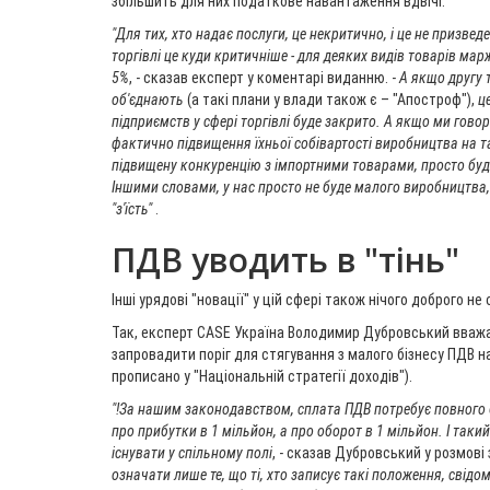
збільшить для них податкове навантаження вдвічі.
"Для тих, хто надає послуги, це некритично, і це не призвед
торгівлі це куди критичніше - для деяких видів товарів мар
5%
, - сказав експерт у коментарі виданню. -
А якщо другу 
об'єднають
(а такі плани у влади також є – "Апостроф"),
ц
підприємств у сфері торгівлі буде закрито. А якщо ми гово
фактично підвищення їхньої собівартості виробництва на т
підвищену конкуренцію з імпортними товарами, просто буд
Іншими словами, у нас просто не буде малого виробництва,
"з'їсть"
.
ПДВ уводить в "тінь"
Інші урядові "новації" у цій сфері також нічого доброго не
Так, експерт CASE Україна Володимир Дубровський вваж
запровадити поріг для стягування з малого бізнесу ПДВ на
прописано у "Національній стратегії доходів").
"!За нашим законодавством, сплата ПДВ потребує повного б
про прибутки в 1 мільйон, а про оборот в 1 мільйон. І так
існувати у спільному полі
, - сказав Дубровський у розмові
означати лише те, що ті, хто записує такі положення, свід