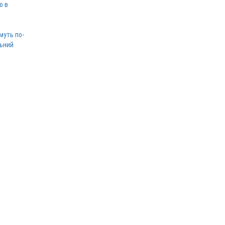
ю в
муть по-
льний