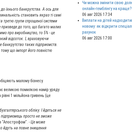
Чи можна змінити свою дол
онлайн-гемблінгу на краще?
е до їхнього банкрутства. А ось для
06 авг 2026 17:34
жинальність становить якраз ті самі
Виплати на дітей надходити
та третю групи спрощеної системи
новому: як відкрити спеціа
е призведе до того, що багато малих
рахунок
римо про виробництво, то 5% - це
06 авг 2026 17:00
акий відсоток. І, враховуючи
е банкрутство таких підприємств.
 тому що імпорт його повністю
 обіцяють малому бізнесу.
ає великою помилкою намір уряду
 рівні 1 мільйона гривень (це
ухгалтерського обліку. І йдеться не
ий підприємець просто не зможе
 з "Апострофом". -
Це може
омо йдуть на повне знищення