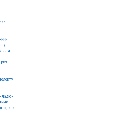
чини
ічну
о бога
 разі
телекту
 «Ладіс»
атиме
ої години