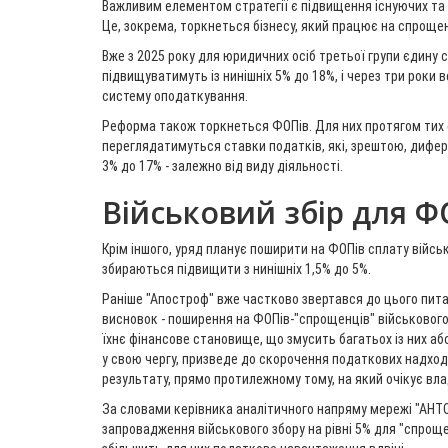
Важливим елементом стратегії є підвищення існуючих та
Це, зокрема, торкнеться бізнесу, який працює на спроще
Вже з 2025 року для юридичних осіб третьої групи єдину
підвищуватимуть із нинішніх 5% до 18%, і через три роки
систему оподаткування.
Реформа також торкнеться ФОПів. Для них протягом тих 
переглядатимуться ставки податків, які, зрештою, дифер
3% до 17% - залежно від виду діяльності.
Військовий збір для Ф
Крім іншого, уряд планує поширити на ФОПів сплату військо
збираються підвищити з нинішніх 1,5% до 5%.
Раніше "Апостроф" вже частково звертався до цього пит
висновок - поширення на ФОПів-"спрощенців" військового з
їхнє фінансове становище, що змусить багатьох із них або 
у свою чергу, призведе до скорочення податкових надхо
результату, прямо протилежному тому, на який очікує вла
За словами керівника аналітичного напряму мережі "АНТС
запровадження військового збору на рівні 5% для "спрощ