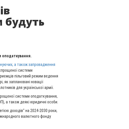
ів
и будуть
и оподаткування.
снуючих, а також запровадження
 спрощеної системи
приємців пільговий режим ведення
рі, як заплановані новації
лотників для української армії.
спрощеної системи оподаткування,
П), а також деякі юридичні особи.
ією доходів" на 2024-2030 роки,
Міжнародного валютного фонду