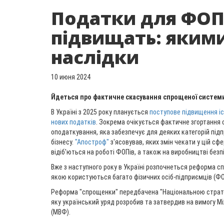
Податки для ФОП
підвищать: яким
наслідки
10 июня 2024
Йдеться про фактичне скасування спрощеної систем
В Україні з 2025 року планується
поступове підвищення і
нових податків
. Зокрема очікується фактичне згортання
оподаткування, яка забезпечує для деяких категорій під
бізнесу.
"Апостроф"
з'ясовував, яких змін чекати у цій сфе
відіб'ються на роботі ФОПів, а також на виробництві безпі
Вже з наступного року в Україні розпочнеться реформа 
якою користуються багато фізичних осіб-підприємців (ФО
Реформа "спрощенки" передбачена "Національною стратег
яку український уряд розробив та затвердив на вимогу 
(МВФ).