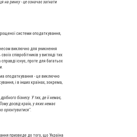
я на ринку - це означає загнати
прощеної системи оподаткування,
знесом виключно для уникнення
воїх співробітників у вигляді тих
справді існує, проте для багатьох
и.
ма оподаткування - це виключно
вання, і в інших країнах, зокрема,
ібного бізнесу. У тих, де її немає,
Тому досвід країн, у яких немає
бно орієнтуватися"
.
ання призведе до того, що Україна