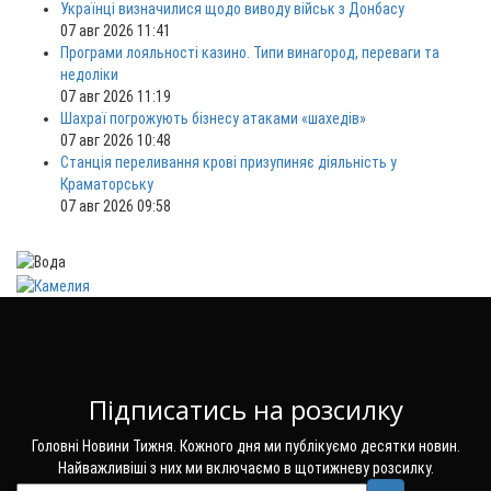
Українці визначилися щодо виводу військ з Донбасу
07 авг 2026 11:41
Програми лояльності казино. Типи винагород, переваги та
недоліки
07 авг 2026 11:19
Шахраї погрожують бізнесу атаками «шахедів»
07 авг 2026 10:48
Станція переливання крові призупиняє діяльність у
Краматорську
07 авг 2026 09:58
Підписатись на розсилку
Головні Новини Тижня. Кожного дня ми публікуємо десятки новин.
Найважливіші з них ми включаємо в щотижневу розсилку.