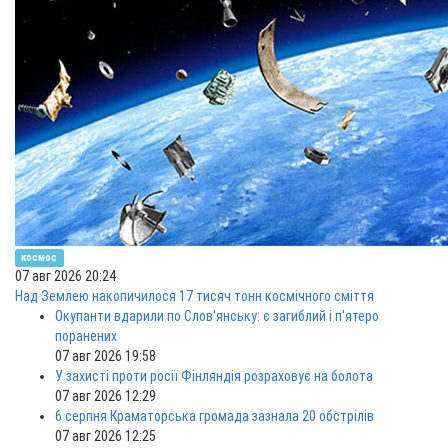
космос
07 авг 2026 20:24
Над Землею накопичилося 17 тисяч тонн космічного сміття
Окупанти вдарили по Слов'янську: є загиблий і п'ятеро
поранених
07 авг 2026 19:58
У захисті проти росії Фінляндія розраховує на болота
07 авг 2026 12:29
6 серпня Краматорська громада зазнала 20 обстрілів
07 авг 2026 12:25