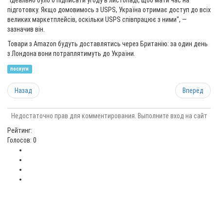
"Ідеально було б підписати угоду в листопаді, щоб мати час на
підготовку. Якщо домовимось з USPS, Україна отримає доступ до всіх
великих маркетплейсів, оскільки USPS співпрацює з ними", —
зазначив він.
Товари з Amazon будуть доставлятись через Британію: за один день
з Лондона вони потраплятимуть до України.
послуги
Назад
Вперёд
Недостаточно прав для комментирования. Выполните вход на сайт
Рейтинг:
Голосов: 0