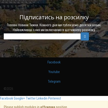
Підписатись на розсилку
Головні Новини Тижня. Кожного дня ми публікуємо десятки новин.
Найважливіші з них ми включаємо в щотижневу розсилку.
Facebook
Youtube
Telegram
©2026
Facebook
Google+
Twitter
Linkedin
Pinterest
Please publish modules in
offcanvas
position.