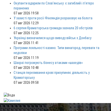
Окупанти вдарили по Слов'янську: є загиблий і п'ятеро
поранених
07 авг 2026 19:58
У захисті проти росії Фінляндія розраховує на болота
07 авг 2026 12:29
6 серпня Краматорська громада зазнала 20 обстрілів
07 авг 2026 12:25
Українці визначилися щодо виводу військ з Донбасу
07 авг 2026 11:41
Програми лояльності казино. Типи винагород, переваги та
недоліки
07 авг 2026 11:19
Шахраї погрожують бізнесу атаками «шахедів»
07 авг 2026 10:48
Станція переливання крові призупиняє діяльність у
Краматорську
07 авг 2026 09:58