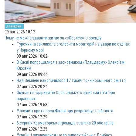
до відома
09 авг 2026 10:12
Чому не можна здавати житло за «єОселею» в оренду
Туреччина закликала оголосити мораторій на удари по суднах
у Чорному морі
09 авг 2026 10:02
В Києві попрощалися з засновником «Плацдарму» Олексієм
Юковим
09 авг 2026 09:44
Над Землею накопичилося 17 тисяч тонн космічного сміття
07 авг 2026 20:24
Окупанти вдарили по Слов'янську: є загиблий і п'ятеро
поранених
07 авг 2026 19:58
У захисті проти росії Фінляндія розраховує на болота
07 авг 2026 12:29
6 серпня Краматорська громада зазнала 20 обстрілів
07 авг 2026 12:25
Українці визначилися щодо виводу військ з Донбасу