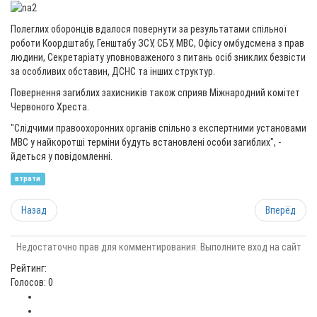
Полеглих оборонців вдалося повернути за результатами спільної
роботи Коордштабу, Генштабу ЗСУ, СБУ, МВС, Офісу омбудсмена з прав
людини, Секретаріату уповноваженого з питань осіб зниклих безвісти
за особливих обставин, ДСНС та інших структур.
Повернення загиблих захисників також сприяв Міжнародний комітет
Червоного Хреста.
"Слідчими правоохоронних органів спільно з експертними установами
МВС у найкоротші терміни будуть встановлені особи загиблих", -
йдеться у повідомленні.
втрати
Назад
Вперёд
Недостаточно прав для комментирования. Выполните вход на сайт
Рейтинг:
Голосов: 0