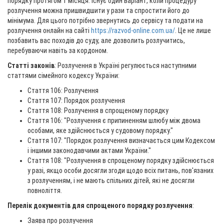
порядку протягом 1 місяця. Існує один варіант, коли процедуру
розлучення можна пришвидшити у рази та спростити його до
мінімума. Для цього потрібно звернутись до сервісу та подати на
розлучення онлайн на сайті
https://razvod-online.com.ua/
. Це не лише
позбавить вас походів до суду, але дозволить розлучитись,
перебуваючи навіть за кордоном.
Статті законів
: Розлучення в Україні регулюється наступними
статтями сімейного кодексу України:
Стаття 106: Розлучення
Стаття 107: Порядок розлучення
Стаття 108: Розлучення в спрощеному порядку
Стаття 106: "Розлучення є припиненням шлюбу між двома
особами, яке здійснюється у судовому порядку."
Стаття 107: "Порядок розлучення визначається цим Кодексом
і іншими законодавчими актами України."
Стаття 108: "Розлучення в спрощеному порядку здійснюється
у разі, якщо особи досягли згоди щодо всіх питань, пов'язаних
з розлученням, і не мають спільних дітей, які не досягли
повноліття.
Перелік документів для спрощеного порядку розлучення
:
Заява про розлучення