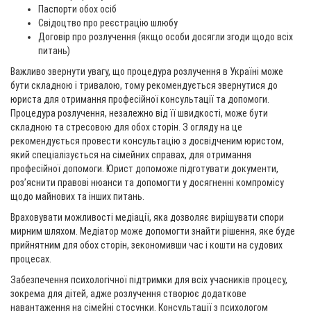
Паспорти обох осіб
Свідоцтво про реєстрацію шлюбу
Договір про розлучення (якщо особи досягли згоди щодо всіх
питань)
Важливо звернути увагу, що процедура розлучення в Україні може
бути складною і тривалою, тому рекомендується звернутися до
юриста для отримання професійної консультації та допомоги.
Процедура розлучення, незалежно від її швидкості, може бути
складною та стресовою для обох сторін. З огляду на це
рекомендується провести консультацію з досвідченим юристом,
який спеціалізується на сімейних справах, для отримання
професійної допомоги. Юрист допоможе підготувати документи,
роз’яснити правові нюанси та допомогти у досягненні компромісу
щодо майнових та інших питань.
Враховувати можливості медіації, яка дозволяє вирішувати спори
мирним шляхом. Медіатор може допомогти знайти рішення, яке буде
прийнятним для обох сторін, зекономивши час і кошти на судових
процесах.
Забезпечення психологічної підтримки для всіх учасників процесу,
зокрема для дітей, адже розлучення створює додаткове
навантаження на сімейні стосунки. Консультації з психологом