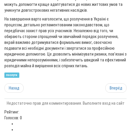
можуть допомогти краще адаптуватися до нових життєвих умов та
уникнути довгострокових негативних наслідків.
На завершення варто наголосити, що розлучення в Україні є
процесом, детально регламентованим законодавством, що
передбачає захист прав усіх учасників. Незалежно від того, чи
обирають сторони спрощений чи звичайний порядок розлучення,
вкрай важливо дотримуватися формальних вимог, своєчасно
подавати всі необхідні документи і звертатися за професійною
юридичною допомогою. Це дозволить мінімізувати ризики, пов’язані з
юридичними непорозуміннями, і забезпечить швидкий та ефективний
розподіл майна й вирішення всіх спірних питань.
послуги
Назад
Вперёд
Недостаточно прав для комментирования. Выполните вход на сайт
Рейтинг:
Голосов: 0