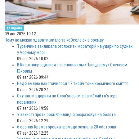
до відома
09 авг 2026 10:12
Чому не можна здавати житло за «єОселею» в оренду
Туреччина закликала оголосити мораторій на удари по суднах
у Чорному морі
09 авг 2026 10:02
В Києві попрощалися з засновником «Плацдарму» Олексієм
Юковим
09 авг 2026 09:44
Над Землею накопичилося 17 тисяч тонн космічного сміття
07 авг 2026 20:24
Окупанти вдарили по Слов'янську: є загиблий і п'ятеро
поранених
07 авг 2026 19:58
У захисті проти росії Фінляндія розраховує на болота
07 авг 2026 12:29
6 серпня Краматорська громада зазнала 20 обстрілів
07 авг 2026 12:25