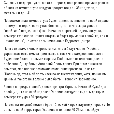
Синоптик подчеркнул, что в этот период, но в разное время в разных
областях температура воздуха прогреется до +38 градусов, а
местами и до +41.
"Максимальная температура будет одновременно не во всей стране,
потому что территория у нас большая, но то, что жара успеет
"пройтись" везде, - это факт. Начиная с третьей недели августа,
температура снова начнет падать и будет примерно такой же, как в
начале июня", - считает замначальника Гидрометцентра.
По его словам, ливни и грозы этим летом будут часто. "Вообще,
украинцам есть смысл привыкать к тому, что каждое новое лето
будет все более теплым и жарким. Глобальное потепление дает о
себе знать", - добавил Анатолий Леонидович. При этом синоптик
заметил, что вполне возможно изменение прогноза на лето:
"Например, этот май получился по-летнему жарким, хотя, по нашим
данным, такого не должно было быть", - говорит Прокопенко.
В свою очередь, глава Гидрометцентра Украины Николай Кульбида
сообщил, что на этой неделе в Украине следует ожидать дожди и
температуру до +30 градусов.
Погода на текущей неделе будет близкой к предыдущему периоду. То
есть на всей территории Украины в течение 20-25 мая пройдут