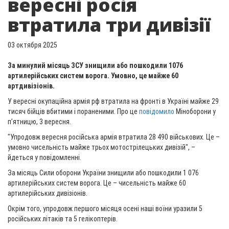
вересні росія
втратила три дивізії
03 октября 2025
За минулий місяць ЗСУ знищили або пошкодили 1076
артилерійських систем ворога. Умовно, це майже 60
артдивізіонів.
У вересні окупаційна армія рф втратила на фронті в Україні майже 29
тисяч бійців вбитими і пораненими. Про це
повідомило
Міноборони у
п’ятницю, 3 вересня.
"Упродовж вересня російська армія втратила 28 490 військових. Це –
умовно чисельність майже трьох мотострілецьких дивізій", –
йдеться у повідомленні.
За місяць Сили оборони України знищили або пошкодили 1 076
артилерійських систем ворога. Це – чисельність майже 60
артилерійських дивізіонів.
Окрім того, упродовж першого місяця осені наші воїни уразили 5
російських літаків та 5 гелікоптерів.