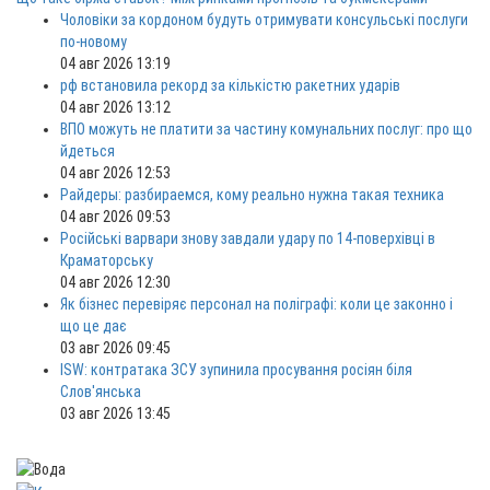
Чоловіки за кордоном будуть отримувати консульські послуги
по-новому
04 авг 2026 13:19
рф встановила рекорд за кількістю ракетних ударів
04 авг 2026 13:12
ВПО можуть не платити за частину комунальних послуг: про що
йдеться
04 авг 2026 12:53
Райдеры: разбираемся, кому реально нужна такая техника
04 авг 2026 09:53
Російські варвари знову завдали удару по 14-поверхівці в
Краматорську
04 авг 2026 12:30
Як бізнес перевіряє персонал на поліграфі: коли це законно і
що це дає
03 авг 2026 09:45
ISW: контратака ЗСУ зупинила просування росіян біля
Слов'янська
03 авг 2026 13:45