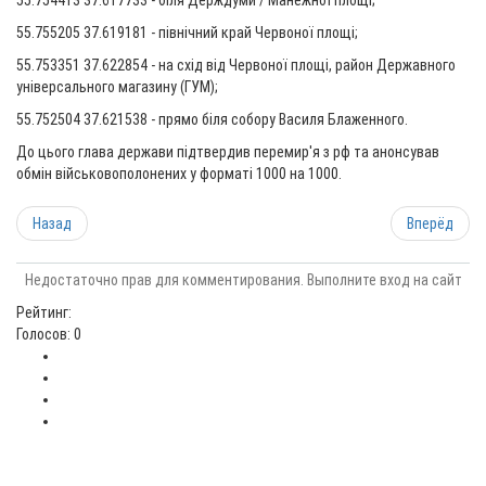
55.754413 37.617733 - біля Держдуми / Манежної площі;
55.755205 37.619181 - північний край Червоної площі;
55.753351 37.622854 - на схід від Червоної площі, район Державного
універсального магазину (ГУМ);
55.752504 37.621538 - прямо біля собору Василя Блаженного.
До цього глава держави підтвердив перемир'я з рф та анонсував
обмін військовополонених у форматі 1000 на 1000.
Назад
Вперёд
Недостаточно прав для комментирования. Выполните вход на сайт
Рейтинг:
Голосов: 0