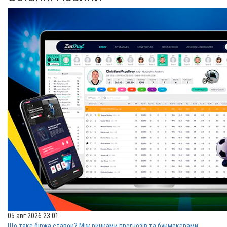
05 авг 2026 23:01
Що таке біржа ставок? Між ринками прогнозів та букмекерами