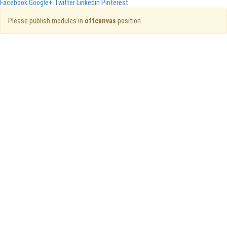
Facebook
Google+
Twitter
Linkedin
Pinterest
Please publish modules in
offcanvas
position.