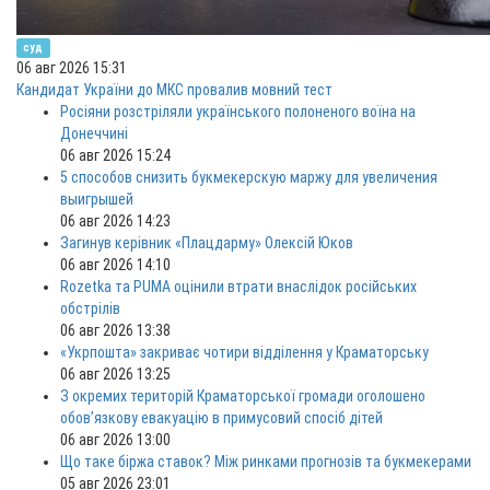
суд
06 авг 2026 15:31
Кандидат України до МКС провалив мовний тест
Росіяни розстріляли українського полоненого воїна на
Донеччині
06 авг 2026 15:24
5 способов снизить букмекерскую маржу для увеличения
выигрышей
06 авг 2026 14:23
Загинув керівник «Плацдарму» Олексій Юков
06 авг 2026 14:10
Rozetka та PUMA оцінили втрати внаслідок російських
обстрілів
06 авг 2026 13:38
«Укрпошта» закриває чотири відділення у Краматорську
06 авг 2026 13:25
З окремих територій Краматорської громади оголошено
обов’язкову евакуацію в примусовий спосіб дітей
06 авг 2026 13:00
Що таке біржа ставок? Між ринками прогнозів та букмекерами
05 авг 2026 23:01