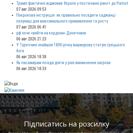
Трамп фактично відмовив Україні у постачанні ракет до Patriot
07 авг 2026 09:53
Покрокова інструкція: як правильно посадити саджанці
полуниці для максимального приживлення та росту
07 авг 2026 06:41
рф хоче «вийти на кордони» Донеччини
06 авг 2026 21:23
У Туреччині знайшли 1800-річну мармурову статую грецького
бога
06 авг 2026 18:38
Як пасажирам поїзда діяти у разі виникнення загрози
06 авг 2026 18:33
Підписатись на розсилку