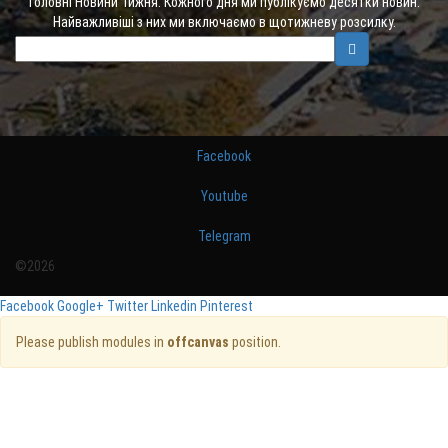
Головні Новини Тижня. Кожного дня ми публікуємо десятки новин.
Найважливіші з них ми включаємо в щотижневу розсилку.
Facebook
Youtube
Telegram
©2026
Facebook
Google+
Twitter
Linkedin
Pinterest
Please publish modules in
offcanvas
position.