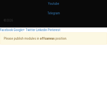
Youtube
Telegram
©2026
Facebook
Google+
Twitter
Linkedin
Pinterest
Please publish modules in
offcanvas
position.