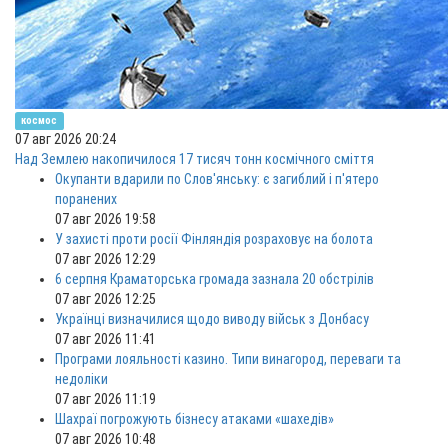
космос
07 авг 2026 20:24
Над Землею накопичилося 17 тисяч тонн космічного сміття
Окупанти вдарили по Слов'янську: є загиблий і п'ятеро
поранених
07 авг 2026 19:58
У захисті проти росії Фінляндія розраховує на болота
07 авг 2026 12:29
6 серпня Краматорська громада зазнала 20 обстрілів
07 авг 2026 12:25
Українці визначилися щодо виводу військ з Донбасу
07 авг 2026 11:41
Програми лояльності казино. Типи винагород, переваги та
недоліки
07 авг 2026 11:19
Шахраї погрожують бізнесу атаками «шахедів»
07 авг 2026 10:48