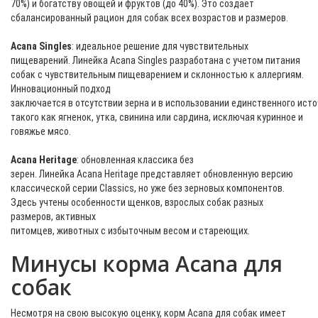
70%) и богатству овощей и фруктов (до 40%). Это создает
сбалансированный рацион для собак всех возрастов и размеров.
Acana Singles
: идеальное решение для чувствительных
пищеварений. Линейка Acana Singles разработана с учетом питания
собак с чувствительным пищеварением и склонностью к аллергиям.
Инновационный подход
заключается в отсутствии зерна и в использовании единственного исто
такого как ягненок, утка, свинина или сардина, исключая куринное и
говяжье мясо.
Acana Heritage
: обновленная классика без
зерен. Линейка Acana Heritage представляет обновленную версию
классической серии Classics, но уже без зерновых компонентов.
Здесь учтены особенности щенков, взрослых собак разных
размеров, активных
питомцев, животных с избыточным весом и стареющих.
Минусы корма Acana для
собак
Несмотря на свою высокую оценку, корм Acana для собак имеет