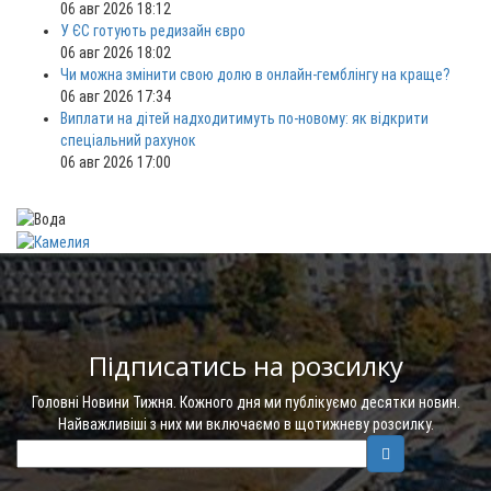
06 авг 2026 18:12
У ЄС готують редизайн євро
06 авг 2026 18:02
Чи можна змінити свою долю в онлайн-гемблінгу на краще?
06 авг 2026 17:34
Виплати на дітей надходитимуть по-новому: як відкрити
спеціальний рахунок
06 авг 2026 17:00
Підписатись на розсилку
Головні Новини Тижня. Кожного дня ми публікуємо десятки новин.
Найважливіші з них ми включаємо в щотижневу розсилку.