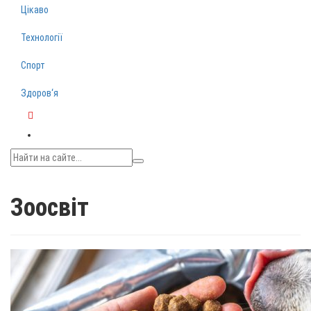
Цікаво
Технології
Спорт
Здоров‘я
Telegram
Зоосвіт