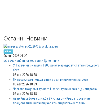
Останні Новини
війна
06 авг 2026 21:23
рф хоче «вийти на кордони» Донеччини
У Туреччині знайшли 1800-річну мармурову статую грецького
бога
06 авг 2026 18:38
Як пасажирам поїзда діяти у разі виникнення загрози
06 авг 2026 18:33
Чергова модель штучного інтелекту вийшла з-під контролю
06 авг 2026 18:18
Аварійна ліфтова служба УК «Ладіс» у Краматорську не
працюватиме вночі під час комендантської години