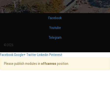
Facebook
Youtube
Telegram
©2026
Facebook
Google+
Twitter
Linkedin
Pinterest
Please publish modules in
offcanvas
position.