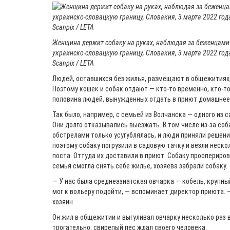
Женщина держит собаку на руках, наблюдая за беженцами
украинско-словацкую границу, Словакия, 3 марта 2022 года. 
Scanpix / LETA
Людей, оставшихся без жилья, размещают в общежитиях,
Поэтому кошек и собак отдают — кто-то временно, кто-то
половина людей, вынужденных отдать в приют домашнее
Так было, например, с семьей из Волчанска — одного из 
Они долго отказывались выезжать. В том числе из-за соба
обстрелами только усугублялась, и люди приняли решени
поэтому собаку погрузили в садовую тачку и везли неск
поста. Оттуда их доставили в приют. Собаку проопериров
семья смогла снять себе жилье, хозяева забрали собаку.
— У нас была среднеазиатская овчарка — кобель, крупный
мог к вольеру подойти, — вспоминает директор приюта. —
хозяин.
Он жил в общежитии и выгуливал овчарку несколько раз 
трогательно: свирепый пес ждал своего человека.