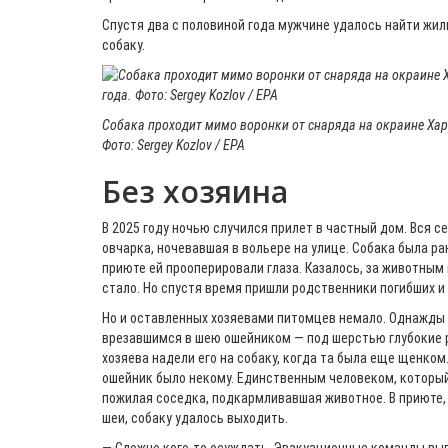
Спустя два с половиной года мужчине удалось найти жил
собаку.
Собака проходит мимо воронки от снаряда на окраине Харь
Фото: Sergey Kozlov / EPA
Без хозяина
В 2025 году ночью случился прилет в частный дом. Вся с
овчарка, ночевавшая в вольере на улице. Собака была ра
приюте ей прооперировали глаза. Казалось, за животным
стало. Но спустя время пришли родственники погибших и 
Но и оставленных хозяевами питомцев немало. Однажды 
врезавшимся в шею ошейником — под шерстью глубокие 
хозяева надели его на собаку, когда та была еще щенком
ошейник было некому. Единственным человеком, который
пожилая соседка, подкармливавшая животное. В приюте,
шеи, собаку удалось выходить.