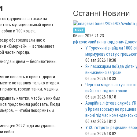
и
Останні Новини
 сотрудников, а также на
аботать муниципальный приют
війна
0 собак и 100 кошек.
06 авг 2026 21:23
роду, обстреливали нас с
рф хоче «вийти на кордони» Донеч
ов» и «Смерчей», — вспоминает
У Туреччині знайшли 1800-р
ой части города.
мармурову статую грецьког
06 авг 2026 18:38
 иногда и днем — беспилотники,
Як пасажирам поїзда діяти у
виникнення загрози
могли попасть в приют: дороги
06 авг 2026 18:33
 месте оставался только сторож.
Чергова модель штучного ін
от приюта, горели танки, машины.
вийшла з-під контролю
06 авг 2026 18:18
крывать клетки, чтобы у них был
Аварійна ліфтова служба УК
ников продолжили работать. Люди
у Краматорську не працюв
льеров, — чтобы покормить и
вночі під час комендантськ
06 авг 2026 18:12
месяцев 2022 года им удалось
У ЄС готують редизайн євро
и собак.
06 авг 2026 18:02