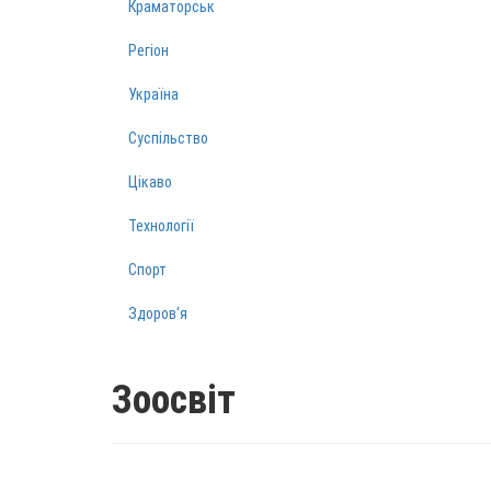
Краматорськ
Регіон
Україна
Суспільство
Цікаво
Технології
Спорт
Здоров‘я
Зоосвіт