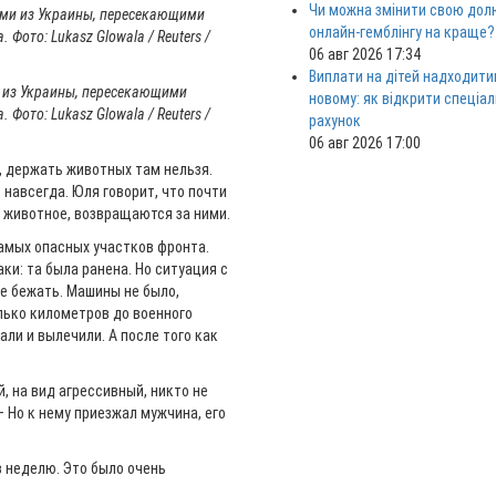
Чи можна змінити свою дол
онлайн-гемблінгу на краще?
06 авг 2026 17:34
Виплати на дітей надходити
 из Украины, пересекающими
новому: як відкрити спеціа
Фото: Lukasz Glowala / Reuters /
рахунок
06 авг 2026 17:00
 держать животных там нельзя.
 навсегда. Юля говорит, что почти
 животное, возвращаются за ними.
самых опасных участков фронта.
ки: та была ранена. Но ситуация с
е бежать. Машины не было,
олько километров до военного
али и вылечили. А после того как
, на вид агрессивный, никто не
 Но к нему приезжал мужчина, его
в неделю. Это было очень