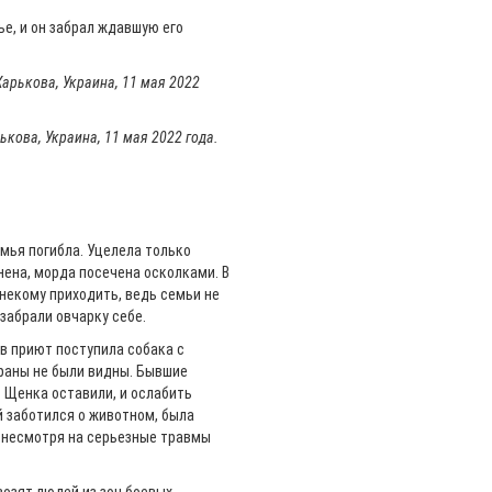
ье, и он забрал ждавшую его
кова, Украина, 11 мая 2022 года.
емья погибла. Уцелела только
нена, морда посечена осколками. В
 некому приходить, ведь семьи не
забрали овчарку себе.
в приют поступила собака с
раны не были видны. Бывшие
. Щенка оставили, и ослабить
 заботился о животном, была
 несмотря на серьезные травмы