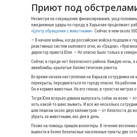
Приют под обстрелам
Несмотря на сокращение финансирования, уход половины
ежедневные удары по городу, в Харькове продолжает р
«Центр обращения с животными»
. Сейчас в нем около 50
— В начале войны, когда российские войска подошли к го
реактивных систем залпового огня, из «Градов», «Ураган
директор приюта Юля. — Но опасно было только в северн
Сейчас в городе нет безопасного района. Каждую ночь, а
авиабомбы, крылатые баллистические ракеты.
Во время начала наступления на Харьков сотрудники не 
перекрыты, передвигаться по городу опасно. На рабочем
Он и кормил животных. На его глазах, в трехстах метрах 
Тогда Юля всерьез думала выпускать собак на волю — от
хоть какой-то шанс выжить. И всё же несколько сотруд
шли пешком около двух километров — от блокпоста до во
убрать за животными, изо дня в день.
Позже на помощь пришли волонтеры. В течение весенних 
вывезти в более безопасные населенные пункты две сотн