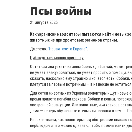
Псы войны
21 августа 2025
Как украинские волонтеры пытаются найти новых хо
животных из прифронтовых регионов страны.
Джерело:
"Новая газета Европа"
.
Публікується мовою оригіналу.
Остаться или уехать из зоны боевых действий, может ре
не умеет эвакуироваться, не умеет просить о помощи, в
сказать, насколько ему страшно и хочется есть. Собаки, 
плетутся за первым встречным — в надежде не остаться
Для сотен животных из Украины волонтеры ищут новые се
время прилета погибли хозяева. Собаки и кошки, потеряв
экстренной эвакуации. Или животные, чьи хозяева остал
дома — теперь обугленные стены или воронка в земле. П
Рассказываем, как волонтеры под обстрелами спасают с
верблюдов и что можно сделать, чтобы помочь найти дл