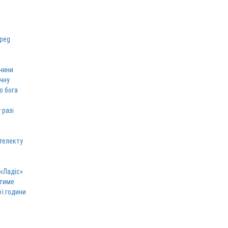
чини
ічну
о бога
 разі
телекту
 «Ладіс»
атиме
ої години