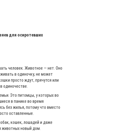
зяев для осиротевших
шать человек. Животное — нет. Оно
ыживать в одиночку, не может
кошки просто ждут, прячутся или
 в одиночестве.
мьи. Это питомцы, у которых во
шиеся в панике во время
ись без жилья, потому что вместо
росто оставленные.
обак, кошек, лошадей и даже
я животных новый дом.