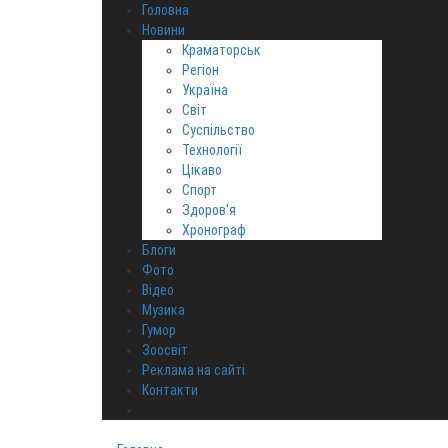
Головна
Новини
Краматорськ
Регіон
Україна
Світ
Суспільство
Технології
Цікаво
Спорт
Здоров‘я
Хронограф
Блоги
Фото
Відео
Музика
Гумор
Зоосвіт
Реклама на сайті
Контакти