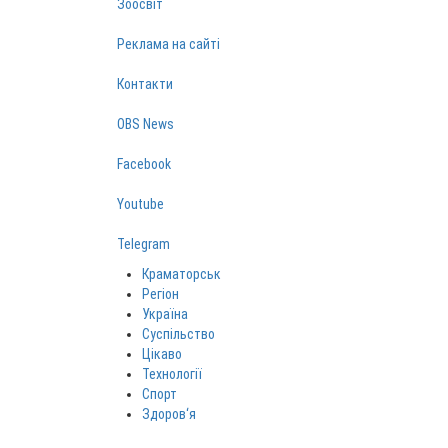
Зоосвіт
Реклама на сайті
Контакти
OBS News
Facebook
Youtube
Telegram
Краматорськ
Регіон
Україна
Суспільство
Цікаво
Технології
Спорт
Здоров‘я