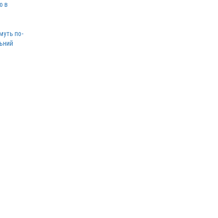
ю в
муть по-
льний