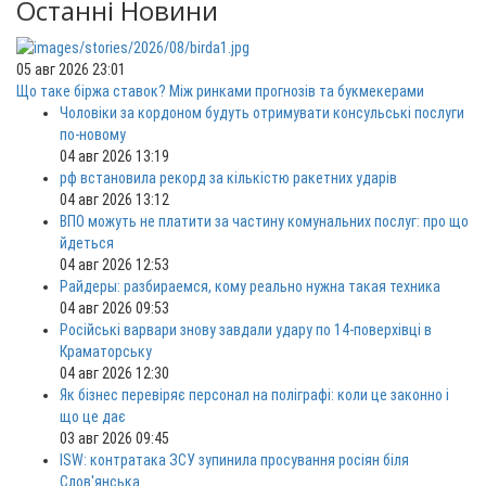
Останні Новини
05 авг 2026 23:01
Що таке біржа ставок? Між ринками прогнозів та букмекерами
Чоловіки за кордоном будуть отримувати консульські послуги
по-новому
04 авг 2026 13:19
рф встановила рекорд за кількістю ракетних ударів
04 авг 2026 13:12
ВПО можуть не платити за частину комунальних послуг: про що
йдеться
04 авг 2026 12:53
Райдеры: разбираемся, кому реально нужна такая техника
04 авг 2026 09:53
Російські варвари знову завдали удару по 14-поверхівці в
Краматорську
04 авг 2026 12:30
Як бізнес перевіряє персонал на поліграфі: коли це законно і
що це дає
03 авг 2026 09:45
ISW: контратака ЗСУ зупинила просування росіян біля
Слов'янська