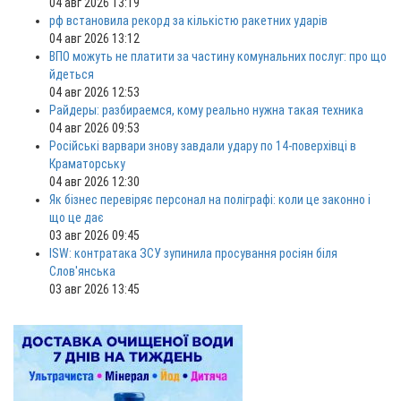
04 авг 2026 13:19
рф встановила рекорд за кількістю ракетних ударів
04 авг 2026 13:12
ВПО можуть не платити за частину комунальних послуг: про що
йдеться
04 авг 2026 12:53
Райдеры: разбираемся, кому реально нужна такая техника
04 авг 2026 09:53
Російські варвари знову завдали удару по 14-поверхівці в
Краматорську
04 авг 2026 12:30
Як бізнес перевіряє персонал на поліграфі: коли це законно і
що це дає
03 авг 2026 09:45
ISW: контратака ЗСУ зупинила просування росіян біля
Слов'янська
03 авг 2026 13:45