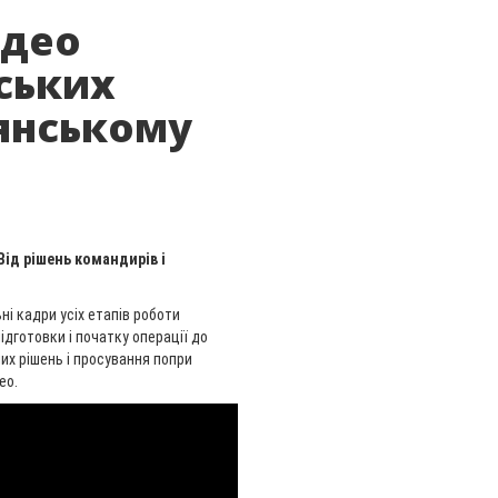
ідео
ських
янському
ід рішень командирів і
ні кадри усіх етапів роботи
ідготовки і початку операції до
их рішень і просування попри
ео.