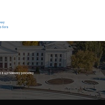
ічну
о бога
о в щотижневу розсилку.