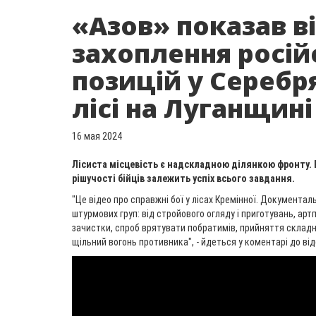
«Азов» показав в
захоплення росій
позицій у Серебр
лісі на Луганщині
16 мая 2024
Лісиста місцевість є надскладною ділянкою фронту. В
рішучості бійців залежить успіх всього завдання.
"Це відео про справжні бої у лісах Кремінної. Документаль
штурмових груп: від стройового огляду і приготувань, артп
зачистки, спроб врятувати побратимів, прийняття складн
щільний вогонь противника", - йдеться у коментарі до від