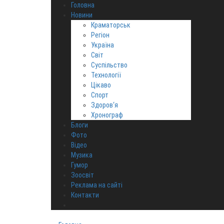
Головна
Новини
Краматорськ
Регіон
Україна
Світ
Суспільство
Технології
Цікаво
Спорт
Здоров‘я
Хронограф
Блоги
Фото
Відео
Музика
Гумор
Зоосвіт
Реклама на сайті
Контакти