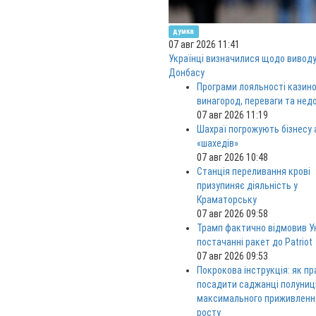
думка
07 авг 2026 11:41
Українці визначилися щодо виводу
Донбасу
Програми лояльності казино
винагород, переваги та нед
07 авг 2026 11:19
Шахраї погрожують бізнесу
«шахедів»
07 авг 2026 10:48
Станція переливання крові
призупиняє діяльність у
Краматорську
07 авг 2026 09:58
Трамп фактично відмовив Ук
постачанні ракет до Patriot
07 авг 2026 09:53
Покрокова інструкція: як п
посадити саджанці полуниц
максимального приживленн
росту