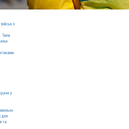
 військ з
. Типи
оліки
 атаками
раїні у
равильно
і для
я та