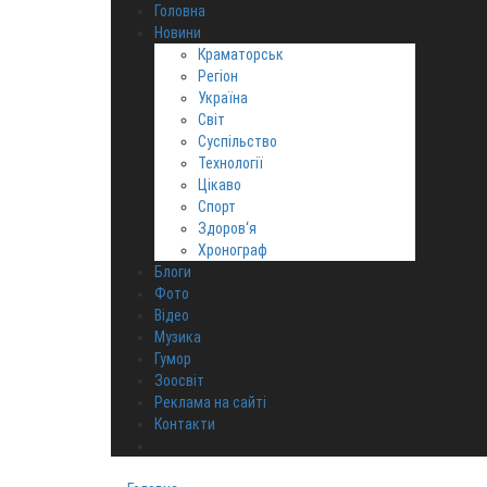
Головна
Новини
Краматорськ
Регіон
Україна
Світ
Суспільство
Технології
Цікаво
Спорт
Здоров‘я
Хронограф
Блоги
Фото
Відео
Музика
Гумор
Зоосвіт
Реклама на сайті
Контакти