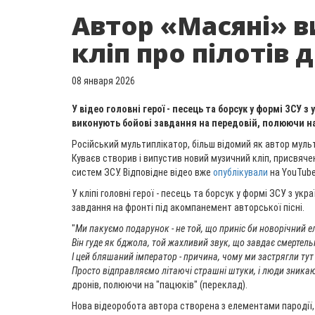
Автор «Масяні» в
кліп про пілотів 
08 января 2026
У відео головні герої - песець та борсук у формі ЗСУ з
виконують бойові завдання на передовій, полюючи на
Російський мультиплікатор, більш відомий як автор муль
Куваєв створив і випустив новий музичний кліп, присвяч
систем ЗСУ. Відповідне відео вже
опублікували
на YouTube
У кліпі головні герої - песець та борсук у формі ЗСУ з у
завдання на фронті під акомпанемент авторської пісні.
"
Ми пакуємо подарунок - не той, що приніс би новорічний 
Він гуде як бджола, той жахливий звук, що завдає смертель
І цей бляшаний імператор - причина, чому ми застрягли тут
Просто відправляємо літаючі страшні штуки, і люди зника
дронів, полюючи на "пацюків" (переклад).
Нова відеоробота автора створена з елементами пародії,