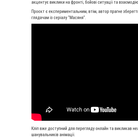
акцентує виклики на фронті, бойові ситуації та взаємодію
Проєкт є експериментальним, втім, автор прагне зберегт
глядачам із серіалу "Масяня".
Кліп вже доступний для перегляду онлайн та викликав не
шанувальників анімації.