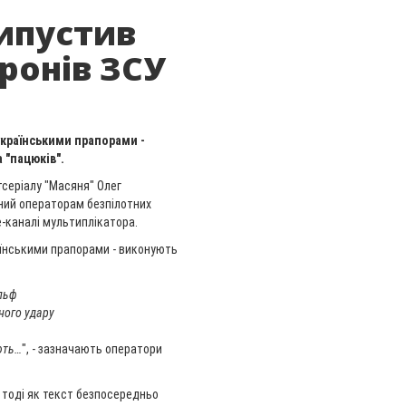
ипустив
дронів ЗСУ
 українськими прапорами -
 "пацюків".
тсеріалу "Масяня"
Олег
ений операторам безпілотних
-каналі мультиплікатора.
країнськими прапорами - виконують
ельф
ного удару
ють…
", - зазначають оператори
 тоді як текст безпосередньо