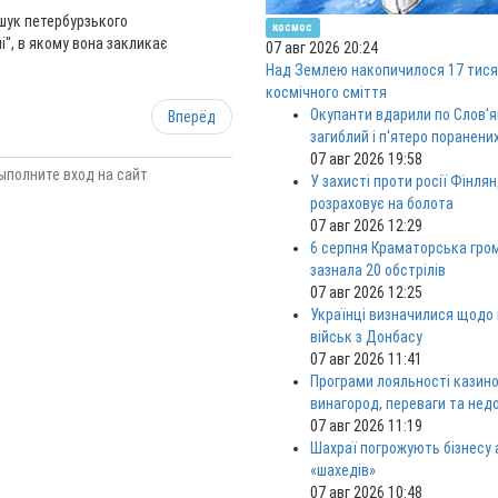
зшук петербурзького
космос
і", в якому вона закликає
07 авг 2026 20:24
Над Землею накопичилося 17 тися
космічного сміття
Окупанти вдарили по Слов'я
Вперёд
загиблий і п'ятеро поранени
07 авг 2026 19:58
ыполните вход на сайт
У захисті проти росії Фінлян
розраховує на болота
07 авг 2026 12:29
6 серпня Краматорська гро
зазнала 20 обстрілів
07 авг 2026 12:25
Українці визначилися щодо
військ з Донбасу
07 авг 2026 11:41
Програми лояльності казино
винагород, переваги та нед
07 авг 2026 11:19
Шахраї погрожують бізнесу
«шахедів»
07 авг 2026 10:48