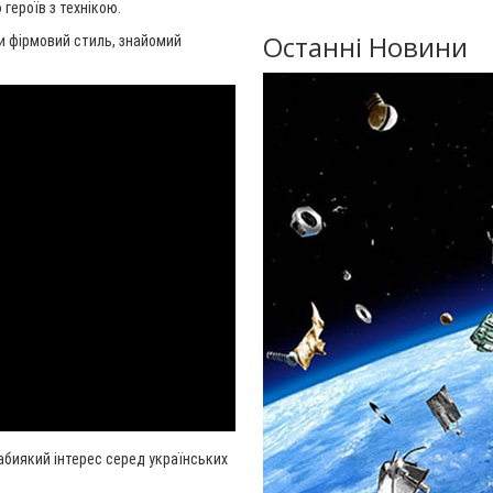
 героїв з технікою.
Останні Новини
и фірмовий стиль, знайомий
абиякий інтерес серед українських