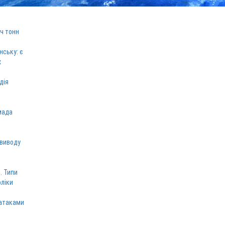
ч тонн
нську: є
х
дія
мада
 виводу
. Типи
оліки
 атаками