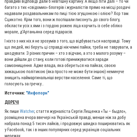
правдиві відповіді дали б невтішну картину. А якщо піти далі – то чи
багато з тих «свідомих» блогерів і журналістів прямо на місці роздачі
надавали роздавальникам по пиці тією згущонкою і олією? Хєр там.
Сцикотно. Крім того, вони ж поспішали писонуть до свого блогу,
обкласти усіх х.ями і з гордою рожею ліца корчить із себе обліко
морале, д’Артаньяна серед підарасів.
І ніхто з них ніх.я не зрозумів з того, що відбувається насправді. Тому
що людей, які беруть ці справді нікчемні пайки, треба не таврувати, а
шкодувати. З різних причин – хто з відчаю, а хто з малого розуму –
вони дійшли до стану, коли готові принижуватися заради
самознищення. Адже влада, яка обереться на пайках, своєю
хижацькою політикою (яка просто не може бути іншою) неминуче
знищить наймаргинальніші верстви населення. Саме ті, що
голосують за гречку…
Источник:
"Инфопорн"
ДОРЕЧI
Як пише
Watcher
, стаття журналіста Сергія Лещенка «Ты – быдло»,
розміщена вчора ввечері на Українській правді, менше ніж за добу
набрала понад 5 тисяч лайків, і продовжує швидко поширюватись як
у Facebook, так і в інших популярних серед українців соціальних
мережах.