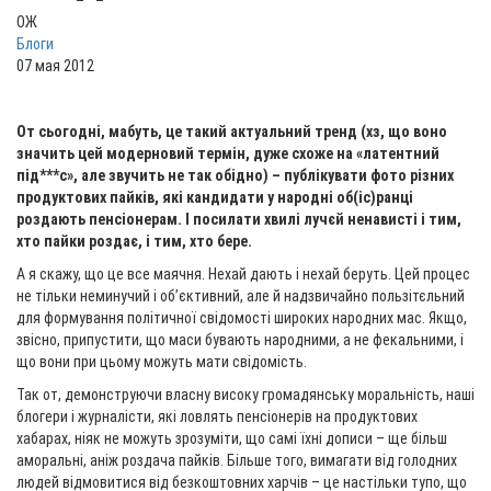
ОЖ
Блоги
07 мая 2012
От сьогодні, мабуть, це такий актуальний тренд (хз, що воно
значить цей модерновий термін, дуже схоже на «латентний
під***с», але звучить не так обідно) – публікувати фото різних
продуктових пайків, які кандидати у народні об(іс)ранці
роздають пенсіонерам. І посилати хвилі лучєй ненависті і тим,
хто пайки роздає, і тим, хто бере.
А я скажу, що це все маячня. Нехай дають і нехай беруть. Цей процес
не тільки неминучий і об’єктивний, але й надзвичайно пользітєльний
для формування політичної свідомості широких народних мас. Якщо,
звісно, припустити, що маси бувають народними, а не фекальними, і
що вони при цьому можуть мати свідомість.
Так от, демонструючи власну високу громадянську моральність, наші
блогери і журналісти, які ловлять пенсіонерів на продуктових
хабарах, ніяк не можуть зрозуміти, що самі їхні дописи – ще більш
аморальні, аніж роздача пайків. Більше того, вимагати від голодних
людей відмовитися від безкоштовних харчів – це настільки тупо, що