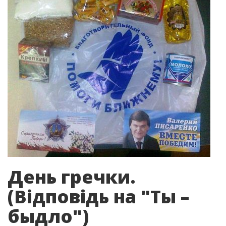
День гречки.
(Вiдповiдь на "Ты –
быдло")