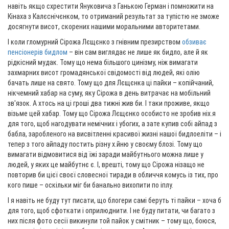
навіть якщо схрестити Януковича з Ганькою Герман і помножити на
Кінаха з Калєснічєнком, то отриманий результат за тупістю не зможе
досягнути висот, скорених нашими моральними авторитетами.
І коли гломурний Сірожа Лєщєнко з гнівним презирством
обзиває
пенсіонерів бидлом
– він сам виглядає не лише як бидло, але й як
рідкісний мудак. Тому що нема більшого цинізму, ніж вимагати
захмарних висот громадянської свідомості від людей, які олію
бачать лише на свято. Тому що для Лєщєнка ці пайки – копійчаний,
нікчемний хабар на суму, яку Сірожа в день витрачає на мобільний
зв'язок. А хтось на ці гроші два тижні жив би. І таки проживе, якщо
візьме цей хабар. Тому що Сірожа Лєщєнко особисто не зробив ніх.я
для того, щоб нагодувати немічних і убогих, а зате купив собі айпад з
бабла, заробленого на висвітленні красивої жизні нашої бидлоеліти – і
тепер з того айпаду постить різну х.йню у своєму блозі. Тому що
вимагати відмовитися від їжі заради майбутнього можна лише у
людей, у яких це майбутнє є. І, врешті, тому що Сірожа нізащо не
повторив би цієї своєї словесної тиради в обличчя комусь із тих, про
кого пише – оскільки міг би банально вихопити по іплу.
І я навіть не буду тут писати, що блогери самі беруть ті пайки – хоча б
для того, щоб сфоткати і оприлюднити. І не буду питати, чи багато з
них після фото сесії викинули той пайок у смітник – тому що, боюся,