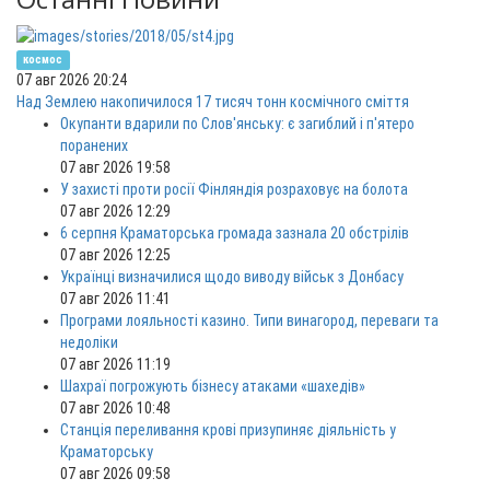
космос
07 авг 2026 20:24
Над Землею накопичилося 17 тисяч тонн космічного сміття
Окупанти вдарили по Слов'янську: є загиблий і п'ятеро
поранених
07 авг 2026 19:58
У захисті проти росії Фінляндія розраховує на болота
07 авг 2026 12:29
6 серпня Краматорська громада зазнала 20 обстрілів
07 авг 2026 12:25
Українці визначилися щодо виводу військ з Донбасу
07 авг 2026 11:41
Програми лояльності казино. Типи винагород, переваги та
недоліки
07 авг 2026 11:19
Шахраї погрожують бізнесу атаками «шахедів»
07 авг 2026 10:48
Станція переливання крові призупиняє діяльність у
Краматорську
07 авг 2026 09:58