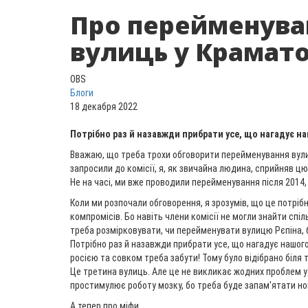
Про перейменува
вулиць у Крамат
OBS
Блоги
18 декабря 2022
Потрібно раз й назавжди прибрати усе, що нагадує на
Вважаю, що треба трохи обговорити перейменування вул
запросили до комісії, я, як звичайна людина, сприйняв цю
Не на часі, ми вже проводили перейменування після 2014, й
Коли ми розпочали обговорення, я зрозумів, що це потрібн
компромісів. Бо навіть члени комісії не могли знайти спіл
треба розмірковувати, чи перейменувати вулицю Рєпіна, б
Потрібно раз й назавжди прибрати усе, що нагадує нашого
росією та совком треба забути! Тому було відібрано біля т
Це третина вулиць. Але це не викликає жодних проблем у
простимулює роботу мозку, бо треба буде запам'ятати нов
А тепер про міфи.