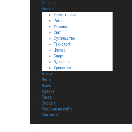
Головна
Новини
Краматорськ
Регіон
Україна
Світ
Суспільство
Технології
Цікаво
Спорт
Здоров‘я
Хронограф
Блоги
Фото
Відео
Музика
Гумор
Зоосвіт
Реклама на сайті
Контакти