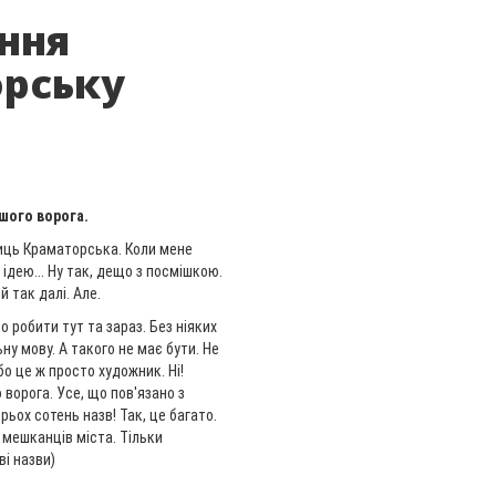
ння
орську
шого ворога.
иць Краматорська. Коли мене
 ідею... Ну так, дещо з посмішкою.
 так далі. Але.
о робити тут та зараз. Без ніяких
ьну мову. А такого не має бути. Не
о це ж просто художник. Ні!
 ворога. Усе, що пов'язано з
рьох сотень назв! Так, це багато.
 мешканців міста. Тільки
і назви)