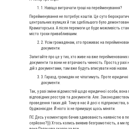
1. Навіщо витрачати гроші на перейменування?
Перейменування не потребує коштів. Це суто бюрократич
центральних вулицях й так здебільшого було демонтовано
Краматорська. А після перемоги це буде можливість стан
місто трохи привабливішим.
2. Усім громадянам, хто проживає на перейменован
документи.
Запитайте про це у тих, хто живе на вже перейменованих 
документи та вони не втрачають чинність. Просто,у разі
дій з документами, там вже будуть вписувати нові назви.
3. Гаразд, громадян не чіпатимуть. Проте юридичні
документи.
Так, у разі зміни відомостей щодо юридичної особи, вона 
відповідних реєстрів та документів. Але. Законодавство
проведення таких дій. Тому в нас й досі є підприємства, 
Орджонікідзе. Й ніхто їх не примушує щось міняти.
ПС Десь у коментарях бачив здивованість наявністю в пе
серйозно?))) Хтось колись виявив безграмотність, а ми п
вона Палацова скоріш за все.