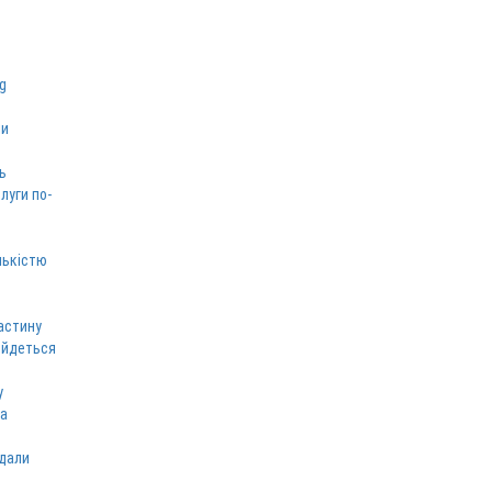
ми
ь
луги по-
лькістю
астину
 йдеться
у
ка
вдали