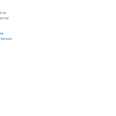
л на
 що це
ла
в'янська