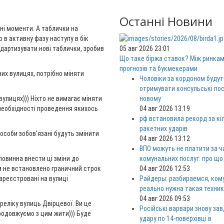
Останні Новини
ні моменти. А таблички на
 в активну фазу наступу в бік
дартизувати нові таблички, зробив
05 авг 2026 23:01
Що таке біржа ставок? Між ринка
прогнозів та букмекерами
их вулицях, потрібно міняти
Чоловіки за кордоном будут
отримувати консульські пос
вулицях))) Ніхто не вимагає міняти
новому
 необхідності проведення якихось
04 авг 2026 13:19
рф встановила рекорд за кі
ракетних ударів
 особи зобов'язані будуть змінити
04 авг 2026 13:12
ВПО можуть не платити за ч
повинна внести ці зміни до
комунальних послуг: про що
м не встановлено граничний строк
04 авг 2026 12:53
зареєстровані на вулиці
Райдеры: разбираемся, ком
реально нужна такая техни
04 авг 2026 09:53
реліку вулиць Двірцевої. Ви це
Російські варвари знову за
родовжуємо з цим жити))) Буде
удару по 14-поверхівці в