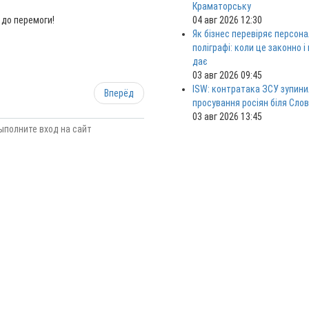
Краматорську
 до перемоги!
04 авг 2026 12:30
Як бізнес перевіряє персона
поліграфі: коли це законно і
дає
03 авг 2026 09:45
ISW: контратака ЗСУ зупини
Вперёд
просування росіян біля Сло
03 авг 2026 13:45
ыполните вход на сайт