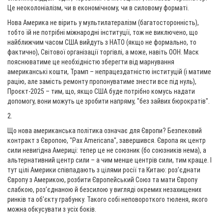
Це неоколоніалізм, чи в економічному, чи в силовому форматі.
Нова Америка не вірить у мультилатералізм (багатосторонність),
тобто їй не потрібні міжнародні інституції, тож не виключено, що
найближчим часом США вийдуть з НАТО (якщо не формально, то
фактично), Світової організації торгівлі, а може, навіть ООН. Маск
пояснюватиме це необхідністю зберегти від марнування
американські кошти, Трамп – непрацездатністю інституцій (і матиме
рацію, але замість ремонту пропонуватиме знести все під нуль),
Проєкт-2025 – тим, що, якщо США буде потрібно комусь надати
допомогу, вони можуть це зробити напряму, "без зайвих бюрократів".
2.
Що нова американська політика означає для Європи? Безпековий
контракт з Європою, "Pax Americana", завершився. Європа як центр
сили невигідна Америці: тепер це не союзник (бо союзників нема), а
альтернативний центр сили – а чим менше центрів сили, тим краще. І
тут цілі Америки співпадають з цілями росії та Китаю: роз’єднати
Європу з Америкою, розбити Європейський Союз та мати Європу
слабкою, роз’єднаною й безсилою у вигляді окремих незахищених
ринків та об’єкту грабунку. Такого собі неповороткого тюленя, якого
можна обкусувати з усіх боків.