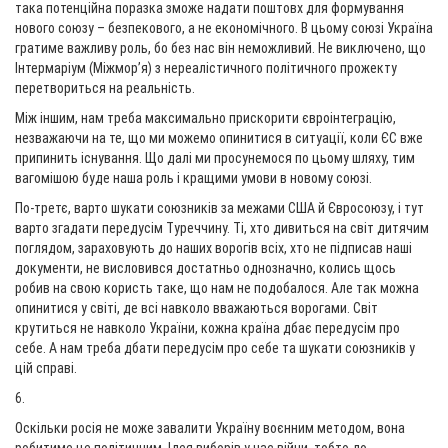
така потенційна поразка зможе надати поштовх для формування
нового союзу – безпекового, а не економічного. В цьому союзі Україна
гратиме важливу роль, бо без нас він неможливий. Не виключено, що
Інтермаріум (Міжмор’я) з нереалістичного політичного прожекту
перетвориться на реальність.
Між іншим, нам треба максимально прискорити євроінтеграцію,
незважаючи на те, що ми можемо опинитися в ситуації, коли ЄС вже
припинить існування. Що далі ми просунемося по цьому шляху, тим
вагомішою буде наша роль і кращими умови в новому союзі.
По-третє, варто шукати союзників за межами США й Євросоюзу, і тут
варто згадати передусім Туреччину. Ті, хто дивиться на світ дитячим
поглядом, зараховують до наших ворогів всіх, хто не підписав наші
документи, не висловився достатньо однозначно, колись щось
робив на свою користь таке, що нам не подобалося. Але так можна
опинитися у світі, де всі навколо вважаються ворогами. Світ
крутиться не навколо України, кожна країна дбає передусім про
себе. А нам треба дбати передусім про себе та шукати союзників у
цій справі.
6.
Оскільки росія не може завалити Україну воєнним методом, вона