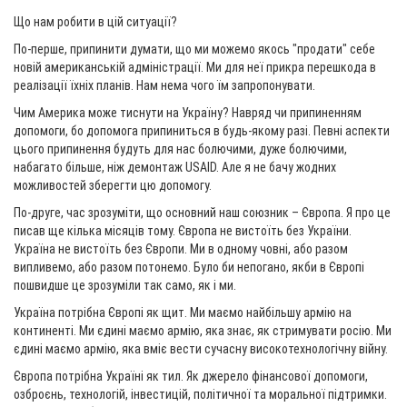
Що нам робити в цій ситуації?
По-перше, припинити думати, що ми можемо якось "продати" себе
новій американській адміністрації. Ми для неї прикра перешкода в
реалізації їхніх планів. Нам нема чого їм запропонувати.
Чим Америка може тиснути на Україну? Навряд чи припиненням
допомоги, бо допомога припиниться в будь-якому разі. Певні аспекти
цього припинення будуть для нас болючими, дуже болючими,
набагато більше, ніж демонтаж USAID. Але я не бачу жодних
можливостей зберегти цю допомогу.
По-друге, час зрозуміти, що основний наш союзник – Європа. Я про це
писав ще кілька місяців тому. Європа не вистоїть без України.
Україна не вистоїть без Європи. Ми в одному човні, або разом
випливемо, або разом потонемо. Було би непогано, якби в Європі
пошвидше це зрозуміли так само, як і ми.
Україна потрібна Європі як щит. Ми маємо найбільшу армію на
континенті. Ми єдині маємо армію, яка знає, як стримувати росію. Ми
єдині маємо армію, яка вміє вести сучасну високотехнологічну війну.
Європа потрібна Україні як тил. Як джерело фінансової допомоги,
озброєнь, технологій, інвестицій, політичної та моральної підтримки.