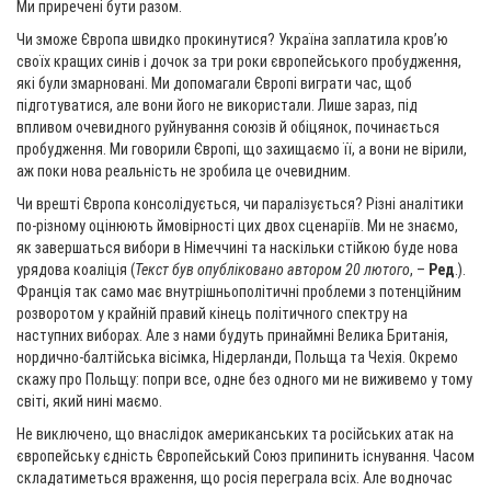
Ми приречені бути разом.
Чи зможе Європа швидко прокинутися? Україна заплатила кров’ю
своїх кращих синів і дочок за три роки європейського пробудження,
які були змарновані. Ми допомагали Європі виграти час, щоб
підготуватися, але вони його не використали. Лише зараз, під
впливом очевидного руйнування союзів й обіцянок, починається
пробудження. Ми говорили Європі, що захищаємо її, а вони не вірили,
аж поки нова реальність не зробила це очевидним.
Чи врешті Європа консолідується, чи паралізується? Різні аналітики
по-різному оцінюють ймовірності цих двох сценаріїв. Ми не знаємо,
як завершаться вибори в Німеччині та наскільки стійкою буде нова
урядова коаліція (
Текст був опубліковано автором 20 лютого
, –
Ред
.).
Франція так само має внутрішньополітичні проблеми з потенційним
розворотом у крайній правий кінець політичного спектру на
наступних виборах. Але з нами будуть принаймні Велика Британія,
нордично-балтійська вісімка, Нідерланди, Польща та Чехія. Окремо
скажу про Польщу: попри все, одне без одного ми не виживемо у тому
світі, який нині маємо.
Не виключено, що внаслідок американських та російських атак на
європейську єдність Європейський Союз припинить існування. Часом
складатиметься враження, що росія переграла всіх. Але водночас