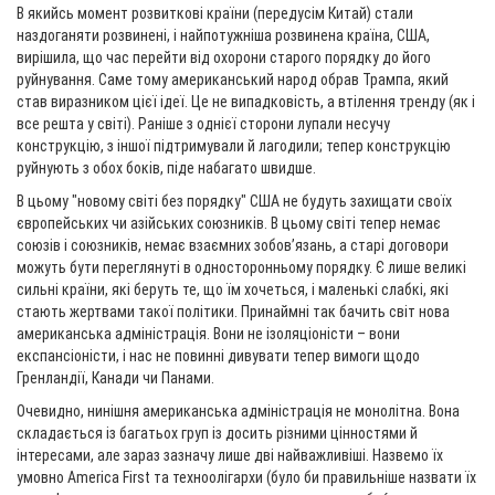
В якийсь момент розвиткові країни (передусім Китай) стали
наздоганяти розвинені, і найпотужніша розвинена країна, США,
вирішила, що час перейти від охорони старого порядку до його
руйнування. Саме тому американський народ обрав Трампа, який
став виразником цієї ідеї. Це не випадковість, а втілення тренду (як і
все решта у світі). Раніше з однієї сторони лупали несучу
конструкцію, з іншої підтримували й лагодили; тепер конструкцію
руйнують з обох боків, піде набагато швидше.
В цьому "новому світі без порядку" США не будуть захищати своїх
європейських чи азійських союзників. В цьому світі тепер немає
союзів і союзників, немає взаємних зобов’язань, а старі договори
можуть бути переглянуті в односторонньому порядку. Є лише великі
сильні країни, які беруть те, що їм хочеться, і маленькі слабкі, які
стають жертвами такої політики. Принаймні так бачить світ нова
американська адміністрація. Вони не ізоляціоністи – вони
експансіоністи, і нас не повинні дивувати тепер вимоги щодо
Гренландії, Канади чи Панами.
Очевидно, нинішня американська адміністрація не монолітна. Вона
складається із багатьох груп із досить різними цінностями й
інтересами, але зараз зазначу лише дві найважливіші. Назвемо їх
умовно America First та техноолігархи (було би правильніше назвати їх