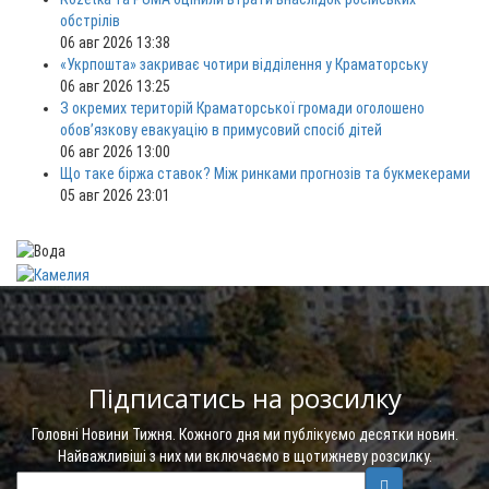
обстрілів
06 авг 2026 13:38
«Укрпошта» закриває чотири відділення у Краматорську
06 авг 2026 13:25
З окремих територій Краматорської громади оголошено
обов’язкову евакуацію в примусовий спосіб дітей
06 авг 2026 13:00
Що таке біржа ставок? Між ринками прогнозів та букмекерами
05 авг 2026 23:01
Підписатись на розсилку
Головні Новини Тижня. Кожного дня ми публікуємо десятки новин.
Найважливіші з них ми включаємо в щотижневу розсилку.