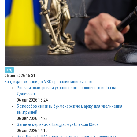
суд
06 авг 2026 15:31
Кандидат України до МКС провалив мовний тест
Росіяни розстріляли українського полоненого воїна на
Донеччині
06 авг 2026 15:24
5 способов снизить букмекерскую маржу для увеличения
выигрышей
06 авг 2026 14:23
Загинув керівник «Плацдарму» Олексій Юков
06 авг 2026 14:10
Rozetka та PUMA оцінили втрати внаслідок російських