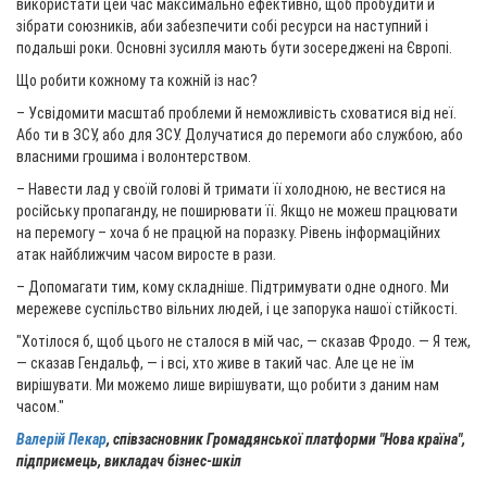
використати цей час максимально ефективно, щоб пробудити й
зібрати союзників, аби забезпечити собі ресурси на наступний і
подальші роки. Основні зусилля мають бути зосереджені на Європі.
Що робити кожному та кожній із нас?
– Усвідомити масштаб проблеми й неможливість сховатися від неї.
Або ти в ЗСУ, або для ЗСУ. Долучатися до перемоги або службою, або
власними грошима і волонтерством.
– Навести лад у своїй голові й тримати її холодною, не вестися на
російську пропаганду, не поширювати її. Якщо не можеш працювати
на перемогу – хоча б не працюй на поразку. Рівень інформаційних
атак найближчим часом виросте в рази.
– Допомагати тим, кому складніше. Підтримувати одне одного. Ми
мережеве суспільство вільних людей, і це запорука нашої стійкості.
"Хотілося б, щоб цього не сталося в мій час, — сказав Фродо. — Я теж,
— сказав Гендальф, — і всі, хто живе в такий час. Але це не їм
вирішувати. Ми можемо лише вирішувати, що робити з даним нам
часом."
Валерій Пекар
, співзасновник Громадянської платформи "Нова країна",
підприємець, викладач бізнес-шкіл