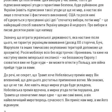
робитиме це політичним. Ідея виборів у час війни, тобто до
підписання мирної угоди з гарантіями безпеки, буде руйнівною для
України (навіть підписання такої угоди це ще не мир, а настає він
лише з початком її фактичного виконання). США та росія нині
об’єднуються у просуванні цієї ідеї "спочатку вибори, потім мир" – це
найкращий спосіб завалити Україну швидко й недорого. Про вибори я
писав десятки разів і ще напишу.
Зазначу, що втрата української державності, яка настане після
цього, не гарантує українцям виживання (досвід ХХ сторіччя, Бучі,
Маріуполя та інших тимчасово окупованих територій допоможе це
зрозуміти). Росія мобілізує всіх без відстрочок і бронювань та кине на
наступну хвилю імперської експансії – на беззахисну Європу. І
сховатися вже не буде куди – ви можете втекти у Польщу, але війна
прийде туди за вами.
До речі, не секрет, що Трамп хоче Нобелівську премію миру. Він
впевнений, що для цього достатньо припинення вогню. Ми знаємо,
що це не так. Але навіть якщо мирна угода буде укладена,
Нобелівська премія вручена, а мирна угода потім порушена, для
Трампа це означатиме лише одне – що ми самі винні, а він
найвеличніший миротворець сучасності. Він приніс нам мир, а ми його
відкинули.