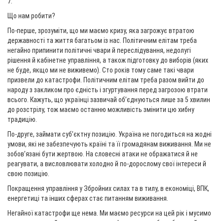
7.
Що нам робити?
По-перше, зрозуміти, що ми маємо кризу, яка загрожує втратою
державності та життя багатьом із нас. Політичним елітам треба
негайно припинити політичні чвари й переслідування, недолугі
рішення й кабінетне управління, а також підготовку до виборів (яких
не буде, якщо ми не виживемо). Сто років тому саме такі чвари
призвели до катастрофи. Політичним елітам треба разом вийти до
народу з закликом про єдність і згуртування перед загрозою втрати
всього. Кажуть, що українці зазвичай об’єднуються лише за 5 хвилин
до розстрілу, тож маємо останню можливість змінити цю хибну
традицію.
По-друге, займати суб’єктну позицію. Україна не погодиться на жодні
умови, які не забезпечують країні та її громадянам виживання. Ми не
зобов’язані бути жертвою. На словесні атаки не ображатися й не
реагувати, а висловлювати холодно й по-дорослому свої інтереси й
свою позицію.
Покращення управління у Збройних силах та в тилу, в економіці, ВПК,
енергетиці та інших сферах стає питанням виживання.
Негайної катастрофи ще нема. Ми маємо ресурси на цей рік і мусимо