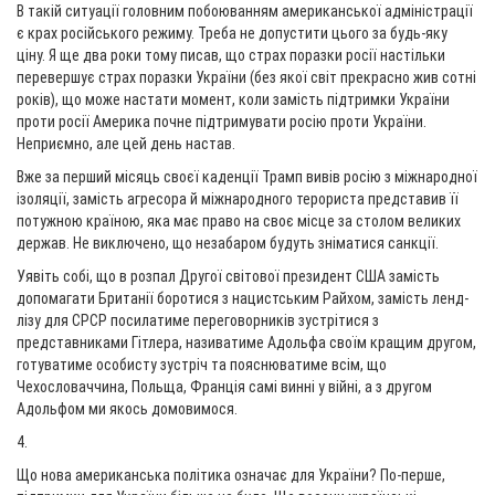
В такій ситуації головним побоюванням американської адміністрації
є крах російського режиму. Треба не допустити цього за будь-яку
ціну. Я ще два роки тому писав, що страх поразки росії настільки
перевершує страх поразки України (без якої світ прекрасно жив сотні
років), що може настати момент, коли замість підтримки України
проти росії Америка почне підтримувати росію проти України.
Неприємно, але цей день настав.
Вже за перший місяць своєї каденції Трамп вивів росію з міжнародної
ізоляції, замість агресора й міжнародного терориста представив її
потужною країною, яка має право на своє місце за столом великих
держав. Не виключено, що незабаром будуть зніматися санкції.
Уявіть собі, що в розпал Другої світової президент США замість
допомагати Британії боротися з нацистським Райхом, замість ленд-
лізу для СРСР посилатиме переговорників зустрітися з
представниками Гітлера, називатиме Адольфа своїм кращим другом,
готуватиме особисту зустріч та пояснюватиме всім, що
Чехословаччина, Польща, Франція самі винні у війні, а з другом
Адольфом ми якось домовимося.
4.
Що нова американська політика означає для України? По-перше,