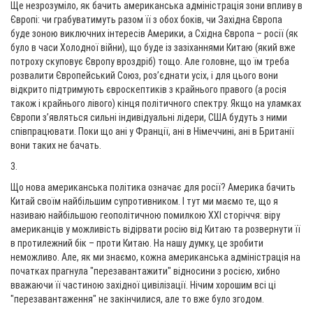
Ще незрозуміло, як бачить американська адміністрація зони впливу в
Європі: чи грабуватимуть разом її з обох боків, чи Західна Європа
буде зоною виключних інтересів Америки, а Східна Європа – росії (як
було в часи Холодної війни), що буде із зазіханнями Китаю (який вже
потроху скуповує Європу вроздріб) тощо. Але головне, що їм треба
розвалити Європейський Союз, роз’єднати усіх, і для цього вони
відкрито підтримують євроскептиків з крайнього правого (а росія
також і крайнього лівого) кінця політичного спектру. Якщо на уламках
Європи з’являться сильні індивідуальні лідери, США будуть з ними
співпрацювати. Поки що ані у Франції, ані в Німеччині, ані в Британії
вони таких не бачать.
3.
Що нова американська політика означає для росії? Америка бачить
Китай своїм найбільшим супротивником. І тут ми маємо те, що я
називаю найбільшою геополітичною помилкою ХХІ сторіччя: віру
американців у можливість відірвати росію від Китаю та розвернути її
в протилежний бік – проти Китаю. На нашу думку, це зробити
неможливо. Але, як ми знаємо, кожна американська адміністрація на
початках прагнула "перезавантажити" відносини з росією, хибно
вважаючи її частиною західної цивілізації. Нічим хорошим всі ці
"перезавантаження" не закінчилися, але то вже було згодом.