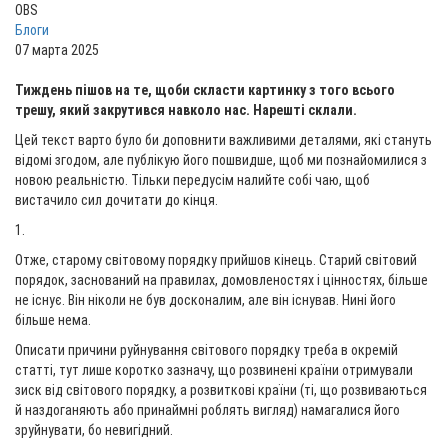
OBS
Блоги
07 марта 2025
Тиждень пішов на те, щоби скласти картинку з того всього
трешу, який закрутився навколо нас. Нарешті склали.
Цей текст варто було би доповнити важливими деталями, які стануть
відомі згодом, але публікую його пошвидше, щоб ми познайомилися з
новою реальністю. Тільки передусім налийте собі чаю, щоб
вистачило сил дочитати до кінця.
1.
Отже, старому світовому порядку прийшов кінець. Старий світовий
порядок, заснований на правилах, домовленостях і цінностях, більше
не існує. Він ніколи не був досконалим, але він існував. Нині його
більше нема.
Описати причини руйнування світового порядку треба в окремій
статті, тут лише коротко зазначу, що розвинені країни отримували
зиск від світового порядку, а розвиткові країни (ті, що розвиваються
й наздоганяють або принаймні роблять вигляд) намагалися його
зруйнувати, бо невигідний.