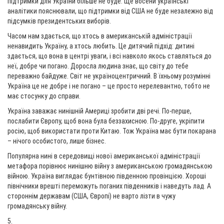
підтримки для України більше не буде. Ще восени українські
аналітики пояснювали, що підтримки від США не буде незалежно від
підсумків президентських виборів.
Часом нам здається, що хтось в американській адміністрації
ненавидить Україну, а хтось любить. Це дитячий підхід: дитині
здається, що вона в центрі уваги, і всі навколо якось ставляться до
неї, добре чи погано. Доросла людина знає, що світу до тебе
переважно байдуже. Світ не україноцентричний. В їхньому розумінні
Україна це не добре і не погано – це просто нерелевантно, тобто не
має стосунку до справи.
Україна заважає нинішній Америці зробити дві речі. По-перше,
послабити Європу, щоб вона була беззахисною. По-друге, укріпити
росію, щоб використати проти Китаю. Тож Україна має бути покарана
– нічого особистого, лише бізнес.
Популярна нині в середовищі нової американської адміністрації
метафора порівнює нинішню війну з американською громадянською
війною. Україна виглядає бунтівною південною провінцією. Хороші
північники врешті переможуть поганих південників і наведуть лад. А
стороннім державам (США, Європі) не варто лізти в чужу
громадянську війну.
5.