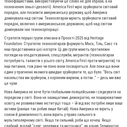
технофашистами, використовуючи це слово не для обрáзи, а на
позначення їхньої ідеології). America First мріє зруйнувати світовий
порядок, але посилити американську державу, щоб Америка
домінувала над світом. Техноолігархи мріють зруйнувати світовий
порядок, включно з американською державою, щоб над світом
домінували їхні технокорпорації.
Стратегія першої групи описана в Проєкті-2025 від Heritage
Foundation. Стратегію техноолігархів формують Маск, Тіль, Сакс та
інші представники цієї когорти. Ці дві групи мають протилежні
погляди на оподаткування, спецслужби, мігрантів (техноолігархи
потребують талантів з усього світу, America First проти мігрантів) та
інші питання, тож рано чи пізно вони посваряться. Але поки що вони
єдині у прагненні якомога швидше зруйнувати те, що було. "Весь світ
насильства ми зруйнуєм, з корінням вирвем, а потім…" – десь ми вже
це чули.
Нова Америка не хоче бути глобальним поліцейським і слідкувати за
порядком у світі. Вона не захищатиме демократію, не поширюватиме
освіту, не розвиватиме інституції тощо – їй від вас потрібні лише ваші
активи (раніше так робив лише Китай). Нова Америка не вірить у
союзи й домовленості, вона вірить у право сильного в
мультиполярному світі. Якщо ти сильний, роби що хочеш. Якщо
слабкий, віддай "одяг, черевики та мотоцикл", як казав Термінатор.