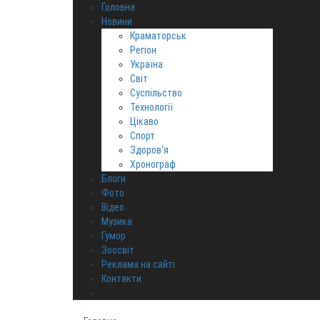
Головна
Новини
Краматорськ
Регіон
Україна
Світ
Суспільство
Технології
Цікаво
Спорт
Здоров‘я
Хронограф
Блоги
Фото
Відео
Музика
Гумор
Зоосвіт
Реклама на сайті
Контакти