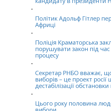
кандидату в президенти 
Політик Адольф Гітлер пер
Африці
Поліція Краматорська зак
порушувати закон під час
процесу
Секретар РНБО вважає, щ
виборів – це проект росії
дестабілізації обстановки 
Цього року половина людс
вибори