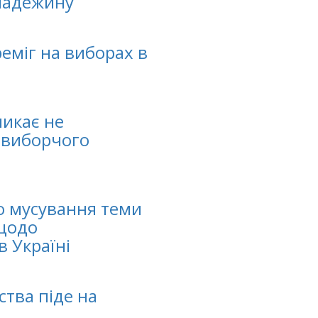
Надежину
еміг на виборах в
ликає не
 виборчого
о мусування теми
 щодо
в Україні
тва піде на