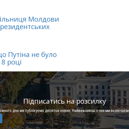
чільниця Молдови
президентських
що Путіна не було
8 році
Підписатись на розсилку
Кожного дня ми публікуємо десятки новин. Найважливіші з них ми включаєм