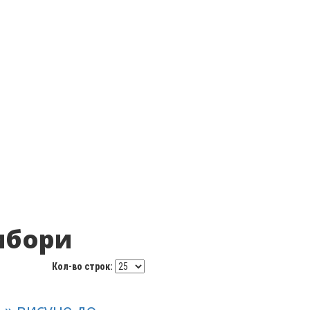
вибори
Кол-во строк:
ь» висуне до