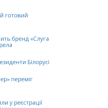
ий готовий
ить бренд «Слуга
ерела
езиденти Білорусі
лер» переміг
ли у реєстрації