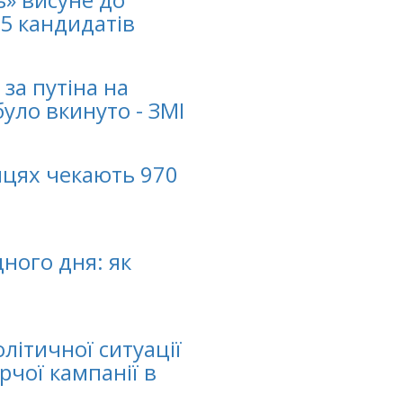
5 кандидатів
за путіна на
уло вкинуто - ЗМІ
ницях чекають 970
ного дня: як
літичної ситуації
рчої кампанії в