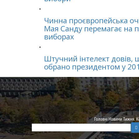
Чинна проєвропейська о
Мая Санду перемагає на 
виборах
Штучний інтелект довів, 
обрано президентом у 201
Головні Новини Тижня. 