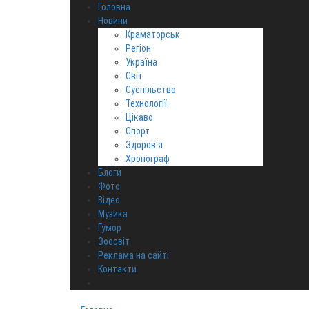
Головна
Новини
Краматорськ
Регіон
Україна
Світ
Суспільство
Технології
Цікаво
Спорт
Здоров‘я
Хронограф
Блоги
Фото
Відео
Музика
Гумор
Зоосвіт
Реклама на сайті
Контакти