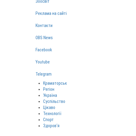
Зоосвіт
Реклама на сайті
Контакти
OBS News
Facebook
Youtube
Telegram
Краматорськ
Регіон
Україна
Суспільство
Цікаво
Технології
Спорт
Здоров‘я