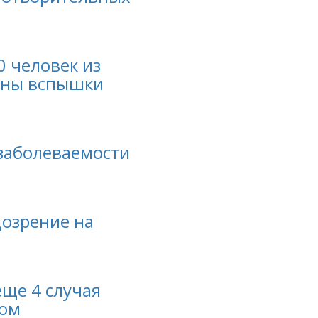
0 человек из
ваны вспышки
 заболеваемости
дозрение на
еще 4 случая
сом