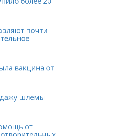
упило более 20
авляют почти
ительное
ыла вакцина от
родажу шлемы
помощь от
готворительных