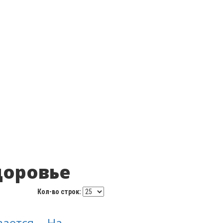
доровье
Кол-во строк:
ется... На