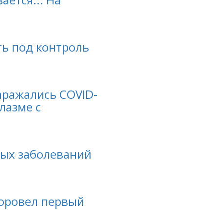
ть под контроль
аражались COVID-
лазме с
вых заболеваний
доровел первый