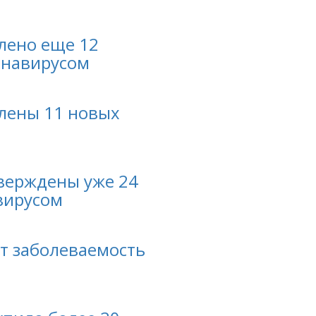
лено еще 12
онавирусом
лены 11 новых
верждены уже 24
вирусом
ет заболеваемость