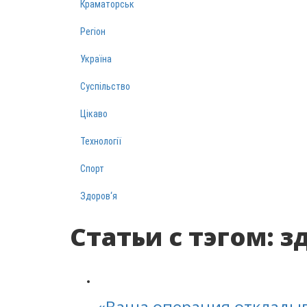
Краматорськ
Регіон
Україна
Суспільство
Цікаво
Технології
Спорт
Здоров‘я
Статьи с тэгом: з
«Ваша операция откладыва