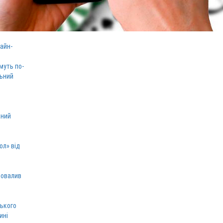
айн-
муть по-
льний
аний
ол» від
ровалив
ського
ині