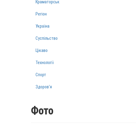
Краматорськ
Регіон
Україна
Суспільство
Цікаво
Технології
Спорт
Здоров‘я
Фото