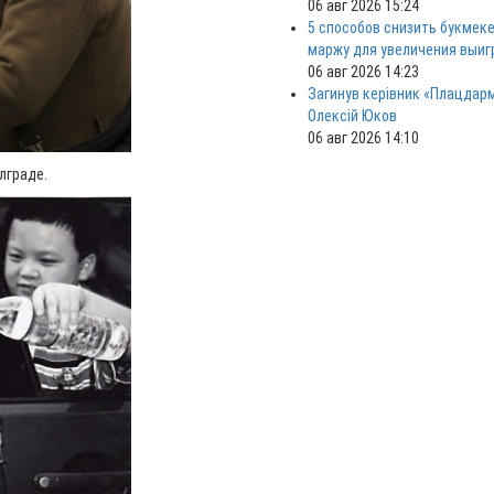
06 авг 2026 15:24
5 способов снизить букмек
маржу для увеличения выи
06 авг 2026 14:23
Загинув керівник «Плацдар
Олексій Юков
06 авг 2026 14:10
лграде.