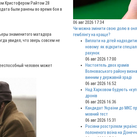
гом Кристофером Райтом 28
олдата были ранены во время боя в
06 авг 2026 17:34
Чи можна змінити свою долю в онл
рьеры знаменитого матадора
гемблінгу на краще?
огда увидел, что зверь совсем не
Виплати на дітей надходити
новому: як відкрити спеціа
рахунок
06 авг 2026 17:00
Настоятель двох храмів
дееспособный человек может
Волноваського району визн
винним у державній зраді
06 авг 2026 16:52
Над Харковом будують «куп
дронів
06 авг 2026 16:36
Кандидат України до МКС п
мовний тест
06 авг 2026 15:31
Росіяни розстріляли україн
полоненого воїна на Донечч