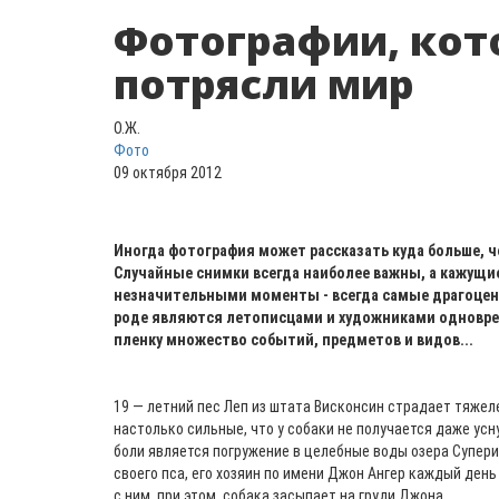
Фотографии, кот
потрясли мир
О.Ж.
Фото
09 октября 2012
Иногда фотография может рассказать куда больше, ч
Случайные снимки всегда наиболее важны, а кажущи
незначительными моменты - всегда самые драгоце
роде являются летописцами и художниками одновре
пленку множество событий, предметов и видов...
19 — летний пес Леп из штата Висконсин страдает тяже
настолько сильные, что у собаки не получается даже ус
боли является погружение в целебные воды озера Супери
своего пса, его хозяин по имени Джон Ангер каждый день
с ним, при этом, собака засыпает на груди Джона.