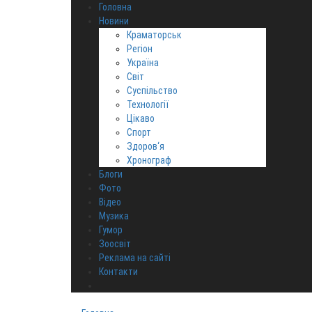
Головна
Новини
Краматорськ
Регіон
Україна
Світ
Суспільство
Технології
Цікаво
Спорт
Здоров‘я
Хронограф
Блоги
Фото
Відео
Музика
Гумор
Зоосвіт
Реклама на сайті
Контакти