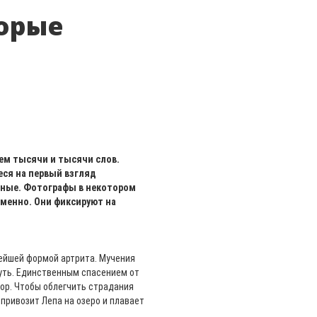
орые
ем тысячи и тысячи слов.
еся на первый взгляд
нные. Фотографы в некотором
менно. Они фиксируют на
лейшей формой артрита. Мучения
нуть. Единственным спасением от
ор. Чтобы облегчить страдания
 привозит Лепа на озеро и плавает