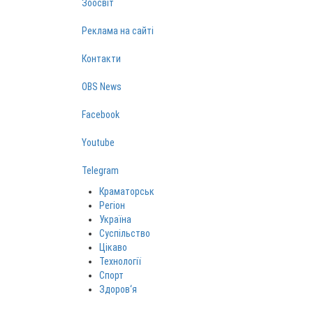
Зоосвіт
Реклама на сайті
Контакти
OBS News
Facebook
Youtube
Telegram
Краматорськ
Регіон
Україна
Суспільство
Цікаво
Технології
Спорт
Здоров‘я