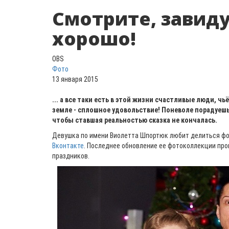
Смотрите, завиду
хорошо!
OBS
Фото
13 января 2015
... а все таки есть в этой жизни счастливые люди, ч
земле - сплошное удовольствие! Поневоле порадуешь
чтобы ставшая реальностью сказка не кончалась.
Девушка по имени Виолетта Шпортюк любит делиться фо
Вконтакте
. Последнее обновление ее фотоколлекции про
праздников.