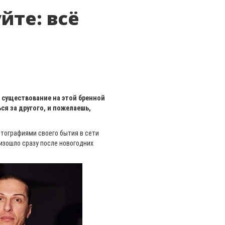
йте: всё
ьё существование на этой бренной
ся за другого, и пожелаешь,
тографиями своего бытия в сети
изошло сразу после новогодних