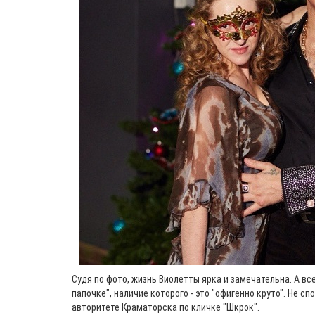
Судя по фото, жизнь Виолетты ярка и замечательна. А вс
папочке", наличие которого - это "офигенно круто". Не с
авторитете Краматорска по кличке "Шкрок".