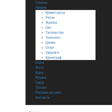
Головна
Новини
Краматорськ
Регіон
Україна
Світ
Суспільство
Технології
Цікаво
Спорт
Здоров‘я
Хронограф
Блоги
Фото
Відео
Музика
Гумор
Зоосвіт
Реклама на сайті
Контакти