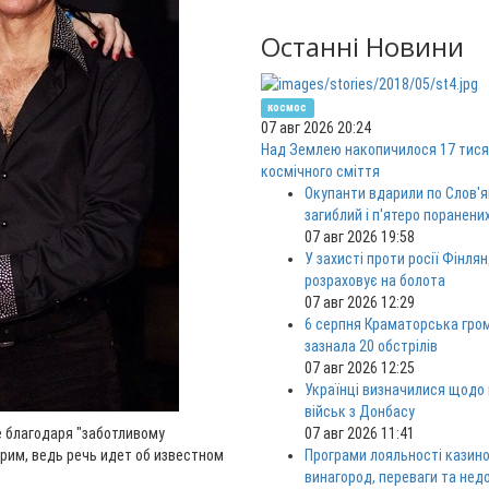
Останні Новини
космос
07 авг 2026 20:24
Над Землею накопичилося 17 тися
космічного сміття
Окупанти вдарили по Слов'я
загиблий і п'ятеро поранени
07 авг 2026 19:58
У захисті проти росії Фінлян
розраховує на болота
07 авг 2026 12:29
6 серпня Краматорська гро
зазнала 20 обстрілів
07 авг 2026 12:25
Українці визначилися щодо
військ з Донбасу
е благодаря "заботливому
07 авг 2026 11:41
порим, ведь речь идет об известном
Програми лояльності казино
винагород, переваги та нед