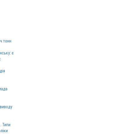
ч тонн
нську: є
х
дія
мада
 виводу
. Типи
оліки