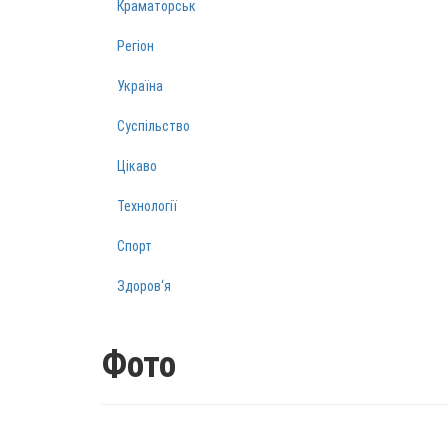
Краматорськ
Регіон
Україна
Суспільство
Цікаво
Технології
Спорт
Здоров‘я
Фото