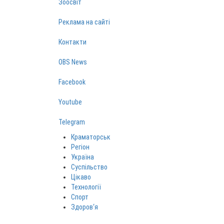
Зоосвіт
Реклама на сайті
Контакти
OBS News
Facebook
Youtube
Telegram
Краматорськ
Регіон
Україна
Суспільство
Цікаво
Технології
Спорт
Здоров‘я