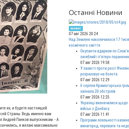
Останні Новини
космос
07 авг 2026 20:24
Над Землею накопичилося 17 тися
космічного сміття
Окупанти вдарили по Слов'я
загиблий і п'ятеро поранени
07 авг 2026 19:58
У захисті проти росії Фінлян
розраховує на болота
07 авг 2026 12:29
6 серпня Краматорська гро
зазнала 20 обстрілів
07 авг 2026 12:25
Українці визначилися щодо
ите их, и будете настоящей
військ з Донбасу
 всей Страны. Ведь именно вам
07 авг 2026 11:41
л Андрей Панков выпускникам. - А
Програми лояльності казино
акончились, я желаю максимально
винагород, переваги та нед