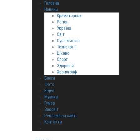
Головна
Новини
Краматорськ
Регіон
Україна
Світ
Суспільство
Технології
Цікаво
Спорт
Здоров‘я
Хронограф
Блоги
Фото
Відео
Музика
Гумор
Зоосвіт
Реклама на сайті
Контакти