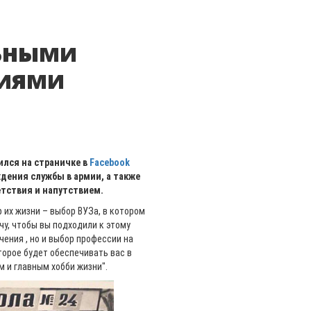
ьными
иями
ился на страничке в
Facebook
дения службы в армии, а также
етствия и напутствием.
 их жизни – выбор ВУЗа, в котором
очу, чтобы вы подходили к этому
чения , но и выбор профессии на
торое будет обеспечивать вас в
м и главным хобби жизни".