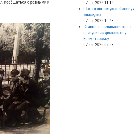
ил, пообщаться с родными и
07 авг 2026 11:19
Шахраї погрожують бізнесу
«шахедів»
07 авг 2026 10:48
Станція переливання крові
призупиняє діяльність у
Краматорську
07 авг 2026 09:58