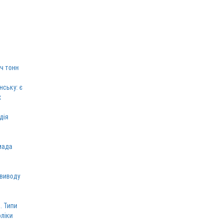
ч тонн
нську: є
х
дія
мада
 виводу
. Типи
оліки