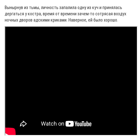
Вынырнув из тьмы, личность запалила одну из куч и принялась
дергаться у костра, время от времени зачем-то сотрясая воздух
ночных дворов адскими криками. Наверное, ей было хорошо.