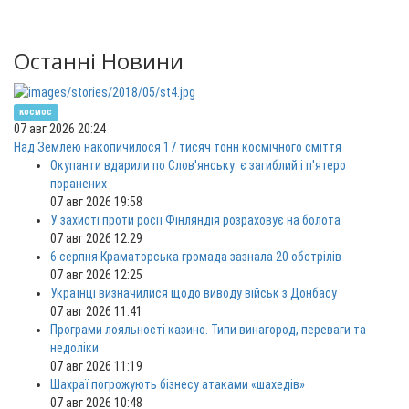
Останні Новини
космос
07 авг 2026 20:24
Над Землею накопичилося 17 тисяч тонн космічного сміття
Окупанти вдарили по Слов'янську: є загиблий і п'ятеро
поранених
07 авг 2026 19:58
У захисті проти росії Фінляндія розраховує на болота
07 авг 2026 12:29
6 серпня Краматорська громада зазнала 20 обстрілів
07 авг 2026 12:25
Українці визначилися щодо виводу військ з Донбасу
07 авг 2026 11:41
Програми лояльності казино. Типи винагород, переваги та
недоліки
07 авг 2026 11:19
Шахраї погрожують бізнесу атаками «шахедів»
07 авг 2026 10:48