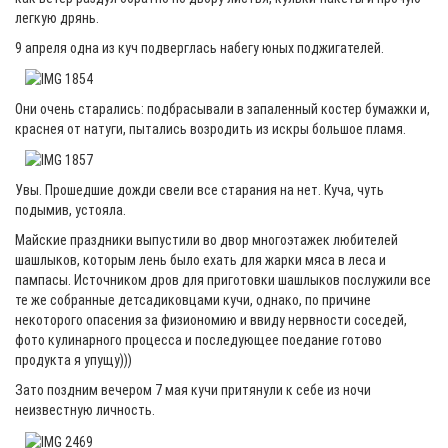
легкую дрянь.
9 апреля одна из куч подверглась набегу юных поджигателей.
Они очень старались: подбрасывали в запаленный костер бумажки и,
краснея от натуги, пытались возродить из искры большое пламя.
Увы. Прошедшие дожди свели все старания на нет. Куча, чуть
подымив, устояла.
Майские праздники выпустили во двор многоэтажек любителей
шашлыков, которым лень было ехать для жарки мяса в леса и
пампасы. Источником дров для приготовки шашлыков послужили все
те же собранные детсадиковцами кучи, однако, по причине
некоторого опасения за физиономию и ввиду нервности соседей,
фото кулинарного процесса и последующее поедание готово
продукта я упущу)))
Зато поздним вечером 7 мая кучи притянули к себе из ночи
неизвестную личность.