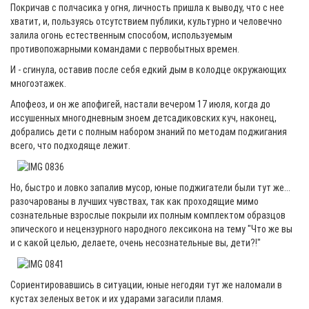
Покричав с полчасика у огня, личность пришла к выводу, что с нее
хватит, и, пользуясь отсутствием публики, культурно и человечно
залила огонь естественным способом, используемым
противопожарными командами с первобытных времен.
И - сгинула, оставив после себя едкий дым в колодце окружающих
многоэтажек.
Апофеоз, и он же апофигей, настали вечером 17 июля, когда до
иссушенных многодневным зноем детсадиковских куч, наконец,
добрались дети с полным набором знаний по методам поджигания
всего, что подходяще лежит.
Но, быстро и ловко запалив мусор, юные поджигатели были тут же...
разочарованы в лучших чувствах, так как проходящие мимо
сознательные взрослые покрыли их полным комплектом образцов
эпического и нецензурного народного лексикона на тему "Что же вы
и с какой целью, делаете, очень несознательные вы, дети?!"
Сориентировавшись в ситуации, юные негодяи тут же наломали в
кустах зеленых веток и их ударами загасили пламя.