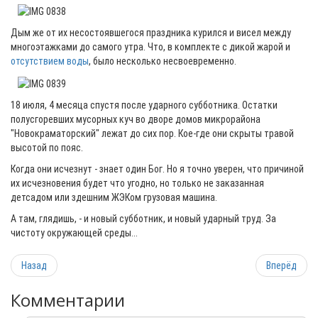
Дым же от их несостоявшегося праздника курился и висел между
многоэтажками до самого утра. Что, в комплекте с дикой жарой и
отсутствием воды
, было несколько несвоевременно.
18 июля, 4 месяца спустя после ударного субботника. Остатки
полусгоревших мусорных куч во дворе домов микрорайона
"Новокраматорский" лежат до сих пор. Кое-где они скрыты травой
высотой по пояс.
Когда они исчезнут - знает один Бог. Но я точно уверен, что причиной
их исчезновения будет что угодно, но только не заказанная
детсадом или здешним ЖЭКом грузовая машина.
А там, глядишь, - и новый субботник, и новый ударный труд. За
чистоту окружающей среды...
Назад
Вперёд
Комментарии