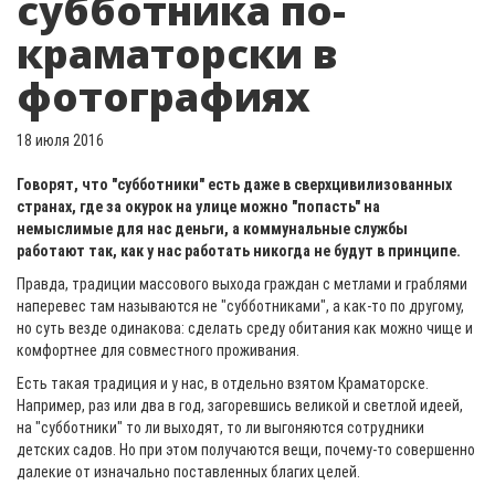
субботника по-
краматорски в
фотографиях
18 июля 2016
Говорят, что "субботники" есть даже в сверхцивилизованных
странах, где за окурок на улице можно "попасть" на
немыслимые для нас деньги, а коммунальные службы
работают так, как у нас работать никогда не будут в принципе.
Правда, традиции массового выхода граждан с метлами и граблями
наперевес там называются не "субботниками", а как-то по другому,
но суть везде одинакова: сделать среду обитания как можно чище и
комфортнее для совместного проживания.
Есть такая традиция и у нас, в отдельно взятом Краматорске.
Например, раз или два в год, загоревшись великой и светлой идеей,
на "субботники" то ли выходят, то ли выгоняются сотрудники
детских садов. Но при этом получаются вещи, почему-то совершенно
далекие от изначально поставленных благих целей.