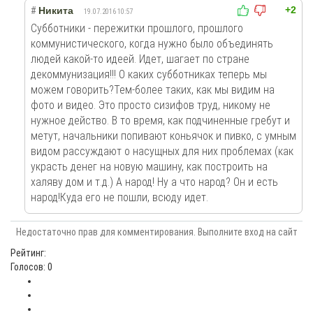
+2
#
Никита
19.07.2016 10:57
Субботники - пережитки прошлого, прошлого
коммунистического, когда нужно было объединять
людей какой-то идеей. Идет, шагает по стране
декоммунизация!!! О каких субботниках теперь мы
можем говорить?Тем-более таких, как мы видим на
фото и видео. Это просто сизифов труд, никому не
нужное действо. В то время, как подчиненные гребут и
метут, начальники попивают коньячок и пивко, с умным
видом рассуждают о насущных для них проблемах (как
украсть денег на новую машину, как построить на
халяву дом и т.д.) А народ! Ну а что народ? Он и есть
народ!Куда его не пошли, всюду идет.
Недостаточно прав для комментирования. Выполните вход на сайт
Рейтинг:
Голосов: 0