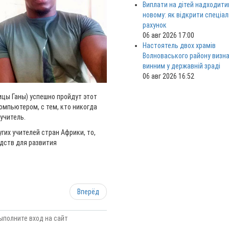
Виплати на дітей надходити
новому: як відкрити спеціа
рахунок
06 авг 2026 17:00
Настоятель двох храмів
Волноваського району визн
винним у державній зраді
06 авг 2026 16:52
ицы Ганы) успешно пройдут этот
омпьютером, с тем, кто никогда
 учитель.
их учителей стран Африки, то,
дств для развития
.
Вперёд
ыполните вход на сайт