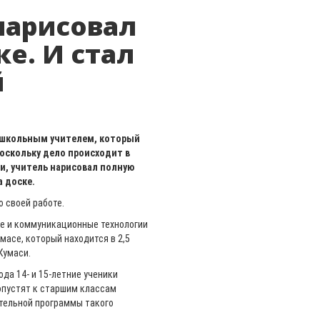
нарисовал
ке. И стал
й
 школьным учителем, который
поскольку дело происходит в
и, учитель нарисовал полную
 доске.
 своей работе.
е и коммуникационные технологии
омасе, который находится в 2,5
 Кумаси.
ода 14- и 15-летние ученики
опустят к старшим классам
ательной программы такого