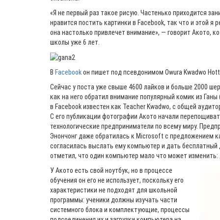
«Я не первый раз такое рисую. Частенько приходится зан
нравится постить картинки в Facebook, так что и этой я 
она настолько привлечет внимание», — говорит Акото, к
школы уже 6 лет.
В
Facebook
он пишет под псевдонимом Owura Kwadwo Hott
Сейчас у поста уже свыше 4600 лайков и больше 2000 шер
как на него обратил внимание популярный комик из Ганы 
в Facebook известен как Teacher Kwadwо, с общей аудит
С его публикации фотографии Акото начали перепощиват
технологические предприниматели по всему миру. Предп
Энончонг даже обратилась к Microsoft с предложением ка
согласилась выслать ему компьютер и дать бесплатный д
отметил, что один компьютер мало что может изменить:
У Акото есть свой ноутбук, но в процессе
обучения он его не использует, поскольку его
характеристики не подходят для школьной
программы: ученики должны изучать части
системного блока и комплектующие, процессы
подсоединения их и загрузки компьютера на