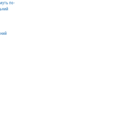
муть по-
льний
аний