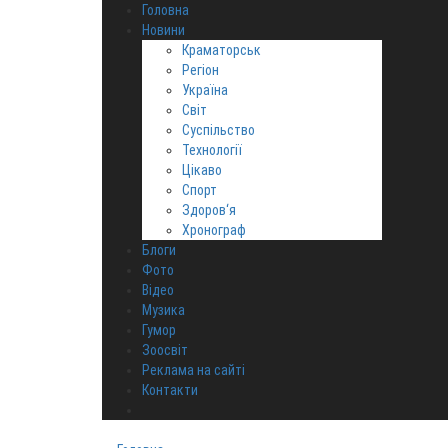
Головна
Новини
Краматорськ
Регіон
Україна
Світ
Суспільство
Технології
Цікаво
Спорт
Здоров‘я
Хронограф
Блоги
Фото
Відео
Музика
Гумор
Зоосвіт
Реклама на сайті
Контакти