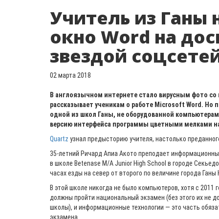
Учитель из Ганы 
окно Word на дос
звездой соцсете
02 марта 2018
В англоязычном интернете стало вирусным фото со
рассказывает ученикам о работе Microsoft Word. Но 
одной из школ Ганы, не оборудованной компьютерам
версию интерфейса программы цветными мелками на
Quartz
узнал предысторию учителя, настолько преданного
35-летний Ричард Апиа Акото преподает информационны
в школе Betenase M/A Junior High School в городе Секьед
часах езды на север от второго по величине города Ганы
В этой школе никогда не было компьютеров, хотя с 2011 г
должны пройти национальный экзамен (без этого их не д
школы), и информационные технологии — это часть обяз
экзамена.