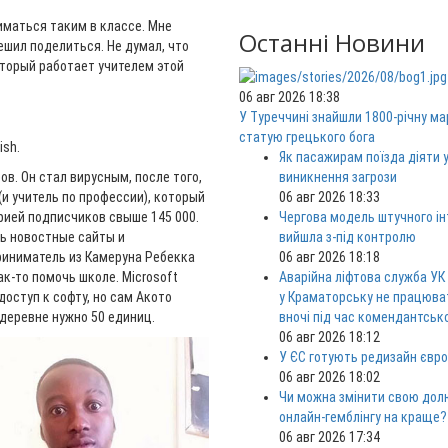
иматься таким в классе. Мне
Останні Новини
решил поделиться. Не думал, что
оторый работает учителем этой
06 авг 2026 18:38
У Туреччині знайшли 1800-річну м
статую грецького бога
ish.
Як пасажирам поїзда діяти у
ов. Он стал вирусным, после того,
виникнення загрози
(и учитель по профессии), который
06 авг 2026 18:33
орией подписчиков свыше 145 000.
Чергова модель штучного ін
ь новостные сайты и
вийшла з-під контролю
риниматель из Камеруна Ребекка
06 авг 2026 18:18
к-то помочь школе. Microsoft
Аварійна ліфтова служба УК
оступ к софту, но сам Акото
у Краматорську не працюв
 деревне нужно 50 единиц.
вночі під час комендантськ
06 авг 2026 18:12
У ЄС готують редизайн євро
06 авг 2026 18:02
Чи можна змінити свою дол
онлайн-гемблінгу на краще?
06 авг 2026 17:34