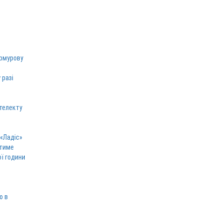
армурову
 разі
телекту
 «Ладіс»
атиме
ої години
ю в