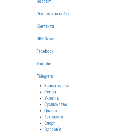
Зоосвіт
Реклама на сайті
Контакти
OBS News
Facebook
Youtube
Telegram
Краматорськ
Регіон
Україна
Суспільство
Цікаво
Технології
Спорт
Здоров‘я