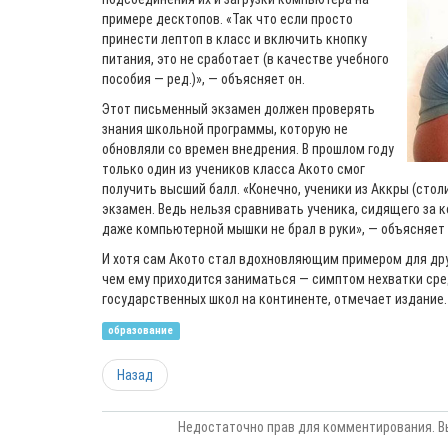
примере десктопов. «Так что если просто
принести лептоп в класс и включить кнопку
питания, это не сработает (в качестве учебного
пособия — ред.)», — объясняет он.
Этот письменный экзамен должен проверять
знания школьной программы, которую не
обновляли со времен внедрения. В прошлом году
только один из учеников класса Акото смог
получить высший балл. «Конечно, ученики из Аккры (стол
экзамен. Ведь нельзя сравнивать ученика, сидящего за к
даже компьютерной мышки не брал в руки», — объясняет
И хотя сам Акото стал вдохновляющим примером для друг
чем ему приходится заниматься — симптом нехватки сре
государственных школ на континенте, отмечает издание
образование
Назад
Недостаточно прав для комментирования. В