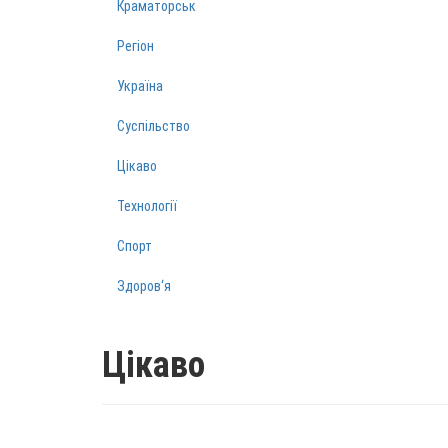
Краматорськ
Регіон
Україна
Суспільство
Цікаво
Технології
Спорт
Здоров‘я
Цікаво