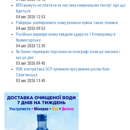
ВПО можуть не платити за частину комунальних послуг: про що
йдеться
04 авг 2026 12:53
Райдеры: разбираемся, кому реально нужна такая техника
04 авг 2026 09:53
Російські варвари знову завдали удару по 14-поверхівці в
Краматорську
04 авг 2026 12:30
Як бізнес перевіряє персонал на поліграфі: коли це законно і
що це дає
03 авг 2026 09:45
ISW: контратака ЗСУ зупинила просування росіян біля
Слов'янська
03 авг 2026 13:45