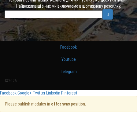
Найважливіші з них ми включаємо в щотижневу розсилку.
Facebook
Youtube
Telegram
©2026
Facebook
Google+
Twitter
Linkedin
Pinterest
Please publish modules in
offcanvas
position.