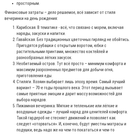
просторным.
Финансовые затраты – дело решаемое, всё зависит от стиля
вечеринки на день рождения:
Карибская. В тематике - всё, что связано с морем, включая
наряды, закуски и напитки.
Гавайская. Без традиционных цветочных гирлянд не обойтись.
Пригодятся рубашки с открытым воротом, юбки с
растительными принтами, множество коктейлей и
разнообразных лёгких закусок.
Необитаемый остров. Тут всё просто – минимум комфорта и
максимум разрозненных предметов для добычи огня,
приготовления еды.
Стиляги. Хозяин выбирает лишь эпоху, время. Самый лучший
вариант – 70-е годы прошлого века. Этот период вызывает
самые приятные эмоции и дарит массу возможностей для
выбора нарядов.
Пижамная вечеринка. Мягкие и тепленькие или лёгкие и
воздушные одежды – лучший наряд для ценителей комфорта.
Такой гардероб не стесняет движений и позволяет как
следует «оторваться». И, конечно, будут уместны матрасы и
подушки, ведь надо же на чем-то покататься и чем-то