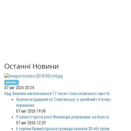
Останні Новини
космос
07 авг 2026 20:24
Над Землею накопичилося 17 тисяч тонн космічного сміття
Окупанти вдарили по Слов'янську: є загиблий і п'ятеро
поранених
07 авг 2026 19:58
У захисті проти росії Фінляндія розраховує на болота
07 авг 2026 12:29
6 серпня Краматорська громада зазнала 20 обстрілів