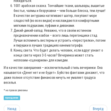
покидаться.
1001 арабская сказка. Тончайшие ткани, шальвары, вышитые
бюстье, чалмы и безрукавки – чем больше блеска, тем лучше!
В качестве антуража натягивают шатер, покупают море
сладостей (во всех видах) и наслаждаются комфортными
мягкими подушками, пуфами и диванами.
Дикий-дикий-запад. Неважно, что в своём истинном
предназначении ковбои – всего лишь перегонщики стад.
Лучше вспомнить вестерны и устроить «перестрелки», погони
и пирушки в лучших традициях кинематографа.
Конец света. Что будет делать человек, если вдруг узнает о
конце света через 3-5 часов? Вечеринка может стать
неплохим «сценарием» для комедии.
И в качестве завершения – исключительный стиль вечеринки. Она
называется «Денег нет и не будет». Буйство фантазии докажет, что
даже полное отсутствие финансов ничуть не умаляет градуса
веселья.
* на правах рекламы
праздники
Назад
Вперёд